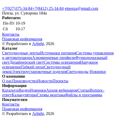
+7(927)375-34-84
+7(8412) 25-34-84
etpenza@gmail.com
Пенза, ул. Cуворова 184а
Работаем:
Пн-Пт
10-19
Сб
10-17
Контакты
Правовая информация
© Разработано в
Arlight
, 2026
Каталог
Светодиодные ленты
Источники питания
Системы управления
и автоматизации
Алюминиевые профили
Функциональный
свет
Дизайнерский свет
Системы освещения
Наружное
освещение
Гибкий неон
Светодиодный
декор
Электроустановочные изделия
Светодиоды
Новинки
О компании
О нас
Производство
Новости
Проекты
Информация
Каталоги
Видео
Новинки
Архив вебинаров
Статьи
Вопрос-
ответ
Калькуляторы
Схемы монтажа
Файлы и программы
Покупателям
Контакты
Правовая информация
© Разработано в
Arlight
, 2026