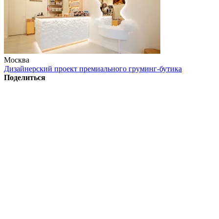
Москва
Дизайнерский проект премиального груминг-бутика
Поделиться