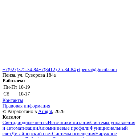
+7(927)375-34-84
+7(8412) 25-34-84
etpenza@gmail.com
Пенза, ул. Cуворова 184а
Работаем:
Пн-Пт
10-19
Сб
10-17
Контакты
Правовая информация
© Разработано в
Arlight
, 2026
Каталог
Светодиодные ленты
Источники питания
Системы управления
и автоматизации
Алюминиевые профили
Функциональный
свет
Дизайнерский свет
Системы освещения
Наружное