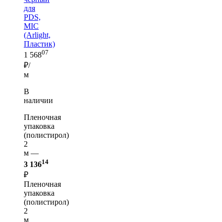
для
PDS,
MIC
(Arlight,
Пластик)
07
1 568
₽/
м
В
наличии
Пленочная
упаковка
(полистирол)
2
м —
14
3 136
₽
Пленочная
упаковка
(полистирол)
2
м