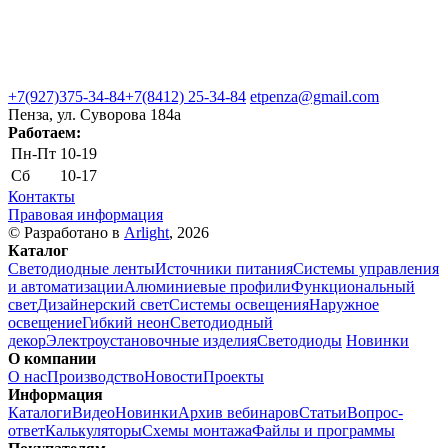
+7(927)375-34-84
+7(8412) 25-34-84
etpenza@gmail.com
Пенза, ул. Cуворова 184а
Работаем:
Пн-Пт
10-19
Сб
10-17
Контакты
Правовая информация
© Разработано в
Arlight
, 2026
Каталог
Светодиодные ленты
Источники питания
Системы управления
и автоматизации
Алюминиевые профили
Функциональный
свет
Дизайнерский свет
Системы освещения
Наружное
освещение
Гибкий неон
Светодиодный
декор
Электроустановочные изделия
Светодиоды
Новинки
О компании
О нас
Производство
Новости
Проекты
Информация
Каталоги
Видео
Новинки
Архив вебинаров
Статьи
Вопрос-
ответ
Калькуляторы
Схемы монтажа
Файлы и программы