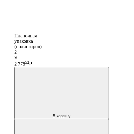
Пленочная
упаковка
(полистирол)
2
м
52
2 778
₽
В корзину