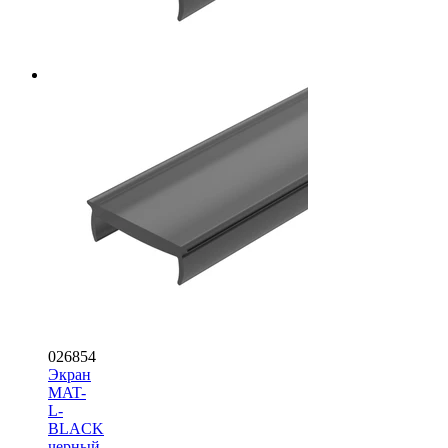
026854
Экран
MAT-
L-
BLACK
черный