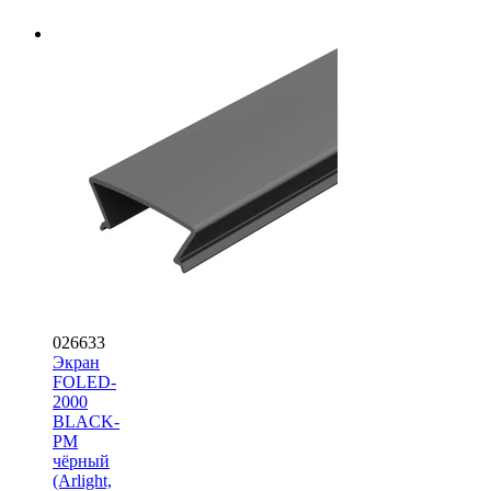
026633
Экран
FOLED-
2000
BLACK-
PM
чёрный
(Arlight,