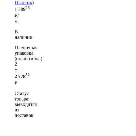
Пластик)
26
1 389
₽/
м
В
наличии
Пленочная
упаковка
(полистирол)
2
м —
52
2 778
₽
Статус
товара:
выводится
из
поставок