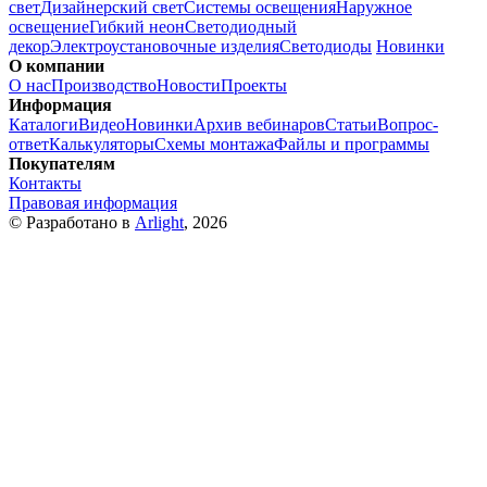
свет
Дизайнерский свет
Системы освещения
Наружное
освещение
Гибкий неон
Светодиодный
декор
Электроустановочные изделия
Светодиоды
Новинки
О компании
О нас
Производство
Новости
Проекты
Информация
Каталоги
Видео
Новинки
Архив вебинаров
Статьи
Вопрос-
ответ
Калькуляторы
Схемы монтажа
Файлы и программы
Покупателям
Контакты
Правовая информация
© Разработано в
Arlight
, 2026