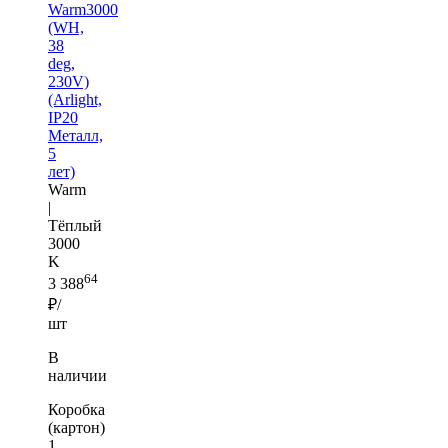
Warm3000
(WH,
38
deg,
230V)
(Arlight,
IP20
Металл,
5
лет)
Warm
|
Тёплый
3000
K
64
3 388
₽/
шт
В
наличии
Коробка
(картон)
1