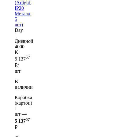
(Arlight,
IP20
Металл,
5
лет)
Day
|
Дневной
4000
K
57
5 137
₽/
шт
В
наличии
Коробка
(картон)
1
шт —
57
5 137
₽