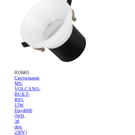
033665
Светильник
MS-
VOLCANO-
BUILT-
R95-
15W
Day4000
(WH,
38
deg,
230V)