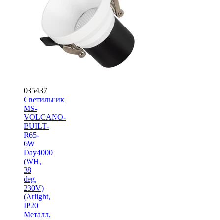
035437
Светильник
MS-
VOLCANO-
BUILT-
R65-
6W
Day4000
(WH,
38
deg,
230V)
(Arlight,
IP20
Металл,