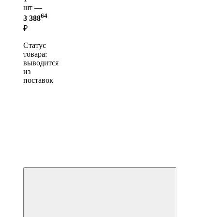
шт —
64
3 388
₽
Статус
товара:
выводится
из
поставок