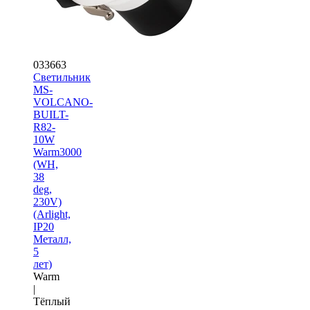
033663
Светильник
MS-
VOLCANO-
BUILT-
R82-
10W
Warm3000
(WH,
38
deg,
230V)
(Arlight,
IP20
Металл,
5
лет)
Warm
|
Тёплый