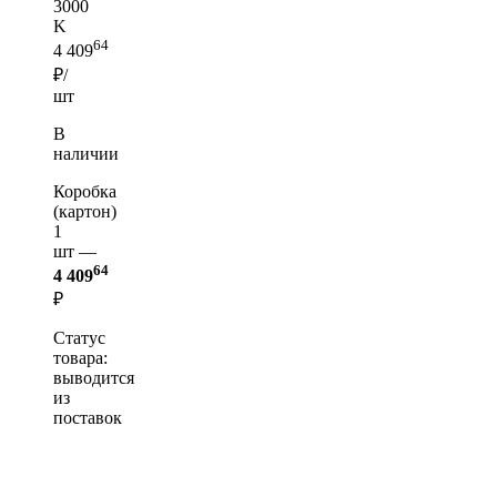
3000
K
64
4 409
₽/
шт
В
наличии
Коробка
(картон)
1
шт —
64
4 409
₽
Статус
товара:
выводится
из
поставок