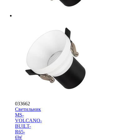
033662
Светильник
MS-
VOLCANO-
BUILT-
R65-
6W