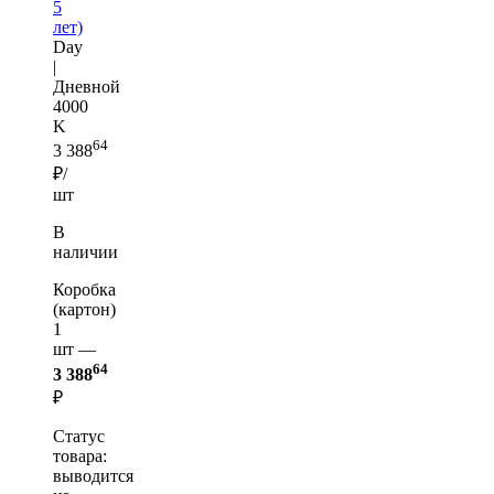
5
лет)
Day
|
Дневной
4000
K
64
3 388
₽/
шт
В
наличии
Коробка
(картон)
1
шт —
64
3 388
₽
Статус
товара:
выводится