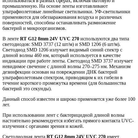
использоваться в разных сферах, включая бытовую и
промышленную. На основе ленты изготавливают
ультрафиолетовые линейные светильники. УФ-светильники
применяются для обеззараживания воздуха и различных
поверхностей, способны останавливать размножение
бактерий и микроорганизмов.
В ленте
RT G12 8mm 24V UVC 270
используются два типа
светодиодов: SMD 3737 (12 шт/м) и SMD 1206 (6 шт/м).
Светодиод SMD 1206 излучает видимый синий спектр с
длиной волны 460 нм, который используется в качестве
индикации при работе ленты. Светодиод SMD 3737 излучает
невидимое свечение с длиной волны 270–275 нм. Механизм
дезинфекции основан на повреждении ДНК бактерий
ультрафиолетовым спектром, приводящим к их гибели в
течение короткого промежутка времени (для большинства
бактерий это секунды).
Данный способ известен и широко применяется уже более 100
лет.
При использовании лент с бактерицидной длиной волны
настоятельно рекомендуется избегать прямого контакта UVC-
излучения с органами зрения и кожей.
Светодиодная лента
RT G12 8mm 24V UVC 270
имеет