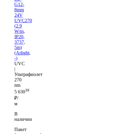
G12-
8mm
24V
UVC270
(2.9
W/m,
IP20,
3737,
5m)
(Arlight,
-)
UVC
|
Ультрафиолет
270
nm
39
5 630
₽/
м
В
наличии
Пакет