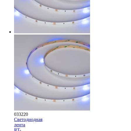
033220
Светодиодная
лента
RT-