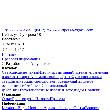
+7(927)375-34-84
+7(8412) 25-34-84
etpenza@gmail.com
Пенза, ул. Cуворова 184а
Работаем:
Пн-Пт
10-19
Сб
10-17
Контакты
Правовая информация
© Разработано в
Arlight
, 2026
Каталог
Светодиодные ленты
Источники питания
Системы управления
и автоматизации
Алюминиевые профили
Функциональный
свет
Дизайнерский свет
Системы освещения
Наружное
освещение
Гибкий неон
Светодиодный
декор
Электроустановочные изделия
Светодиоды
Новинки
О компании
О нас
Производство
Новости
Проекты
Информация
Каталоги
Видео
Новинки
Архив вебинаров
Статьи
Вопрос-