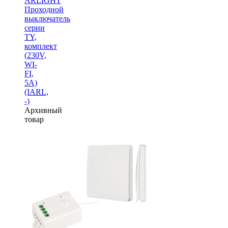
ARLIGHT
Проходной
выключатель
серии
TY,
комплект
(230V,
WI-
FI,
5A)
(IARL,
-)
Архивный
товар