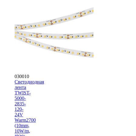
030010
Светодиодная
лента
TWIST-
5000-
2835-
120-
24V
Warm2700
(10mm,
10W/m,