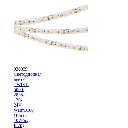
030009
Светодиодная
лента
TWIST-
5000-
2835-
120-
24V
Warm3000
(10mm,
10W/m,
IP20)