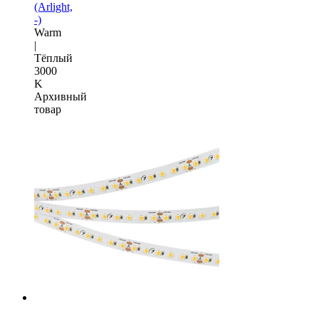
(Arlight,
-)
Warm
|
Тёплый
3000
K
Архивный
товар