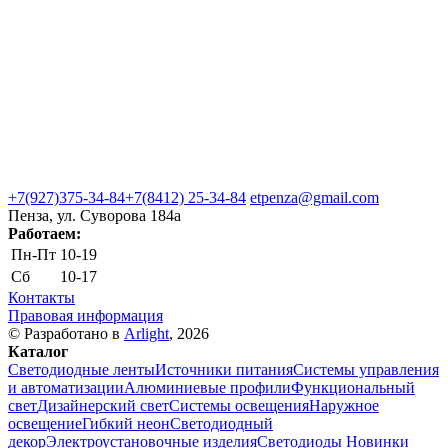
+7(927)375-34-84
+7(8412) 25-34-84
etpenza@gmail.com
Пенза, ул. Cуворова 184а
Работаем:
Пн-Пт
10-19
Сб
10-17
Контакты
Правовая информация
© Разработано в
Arlight
, 2026
Каталог
Светодиодные ленты
Источники питания
Системы управления
и автоматизации
Алюминиевые профили
Функциональный
свет
Дизайнерский свет
Системы освещения
Наружное
освещение
Гибкий неон
Светодиодный
декор
Электроустановочные изделия
Светодиоды
Новинки