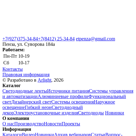
+7(927)375-34-84
+7(8412) 25-34-84
etpenza@gmail.com
Пенза, ул. Cуворова 184а
Работаем:
Пн-Пт
10-19
Сб
10-17
Контакты
Правовая информация
© Разработано в
Arlight
, 2026
Каталог
Светодиодные ленты
Источники питания
Системы управления
и автоматизации
Алюминиевые профили
Функциональный
свет
Дизайнерский свет
Системы освещения
Наружное
освещение
Гибкий неон
Светодиодный
декор
Электроустановочные изделия
Светодиоды
Новинки
О компании
О нас
Производство
Новости
Проекты
Информация
Каталоги
Видео
Новинки
Архив вебинаров
Статьи
Вопрос-