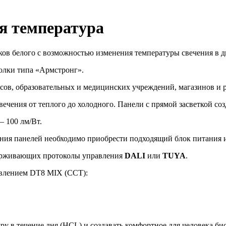
я температура
нков белого с возможностью изменения температуры свечения в д
олки типа «Армстронг».
ов, образовательных и медицинских учреждений, магазинов и 
вечения от теплого до холодного. Панели с прямой засветкой со
— 100 лм/Вт.
ния панелей необходимо приобрести подходящий блок питания из
ерживающих протоколы управления
DALI
или
TUYA
.
влением DT8 MIX (ССТ):
у в течение дня (HCL) и создавать комфортное для человека б