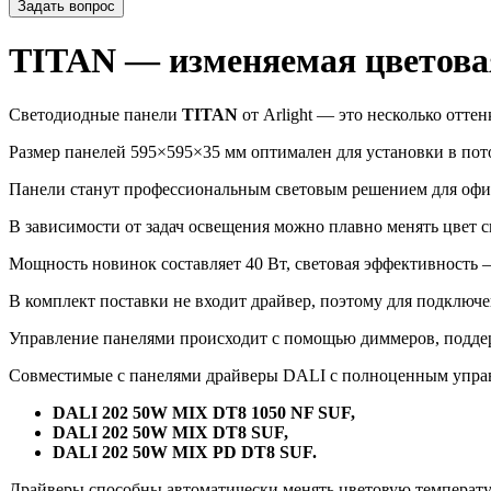
Задать вопрос
TITAN — изменяемая цветова
Светодиодные панели
TITAN
от Arlight — это несколько отте
Размер панелей 595×595×35 мм оптимален для установки в пот
Панели станут профессиональным световым решением для офис
В зависимости от задач освещения можно плавно менять цвет с
Мощность новинок составляет 40 Вт, световая эффективность 
В комплект поставки не входит драйвер, поэтому для подключе
Управление панелями происходит с помощью диммеров, подд
Совместимые с панелями драйверы DALI с полноценным упра
DALI 202 50W MIX DT8 1050 NF SUF,
DALI 202 50W MIX DT8 SUF,
DALI 202 50W MIX PD DT8 SUF.
Драйверы способны автоматически менять цветовую температур