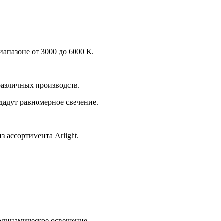
иапазоне от 3000 до 6000 К.
различных производств.
здадут равномерное свечение.
 ассортимента Arlight.
иодинамическое освещение.