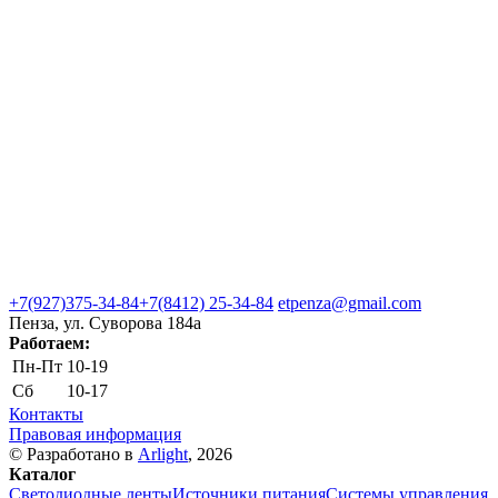
+7(927)375-34-84
+7(8412) 25-34-84
etpenza@gmail.com
Пенза, ул. Cуворова 184а
Работаем:
Пн-Пт
10-19
Сб
10-17
Контакты
Правовая информация
© Разработано в
Arlight
, 2026
Каталог
Светодиодные ленты
Источники питания
Системы управления