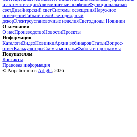
и автоматизации
Алюминиевые профили
Функциональный
свет
Дизайнерский свет
Системы освещения
Наружное
освещение
Гибкий неон
Светодиодный
декор
Электроустановочные изделия
Светодиоды
Новинки
О компании
О нас
Производство
Новости
Проекты
Информация
Каталоги
Видео
Новинки
Архив вебинаров
Статьи
Вопрос-
ответ
Калькуляторы
Схемы монтажа
Файлы и программы
Покупателям
Контакты
Правовая информация
© Разработано в
Arlight
, 2026