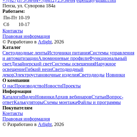
+7(927)375-34-84
+7(8412) 25-34-84
etpenza@gmail.com
Пенза, ул. Cуворова 184а
Работаем:
Пн-Пт
10-19
Сб
10-17
Контакты
Правовая информация
© Разработано в
Arlight
, 2026
Каталог
Светодиодные ленты
Источники питания
Системы управления
и автоматизации
Алюминиевые профили
Функциональный
свет
Дизайнерский свет
Системы освещения
Наружное
освещение
Гибкий неон
Светодиодный
декор
Электроустановочные изделия
Светодиоды
Новинки
О компании
О нас
Производство
Новости
Проекты
Информация
Каталоги
Видео
Новинки
Архив вебинаров
Статьи
Вопрос-
ответ
Калькуляторы
Схемы монтажа
Файлы и программы
Покупателям
Контакты
Правовая информация
© Разработано в
Arlight
, 2026