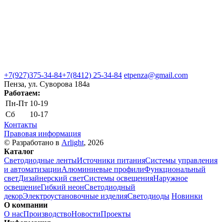
+7(927)375-34-84
+7(8412) 25-34-84
etpenza@gmail.com
Пенза, ул. Cуворова 184а
Работаем:
Пн-Пт
10-19
Сб
10-17
Контакты
Правовая информация
© Разработано в
Arlight
, 2026
Каталог
Светодиодные ленты
Источники питания
Системы управления
и автоматизации
Алюминиевые профили
Функциональный
свет
Дизайнерский свет
Системы освещения
Наружное
освещение
Гибкий неон
Светодиодный
декор
Электроустановочные изделия
Светодиоды
Новинки
О компании
О нас
Производство
Новости
Проекты