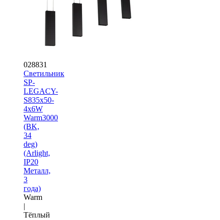
028831
Светильник
SP-
LEGACY-
S835x50-
4x6W
Warm3000
(BK,
34
deg)
(Arlight,
IP20
Металл,
3
года)
Warm
|
Тёплый