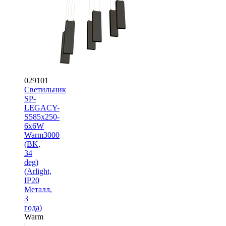
029101
Светильник
SP-
LEGACY-
S585x250-
6x6W
Warm3000
(BK,
34
deg)
(Arlight,
IP20
Металл,
3
года)
Warm
|