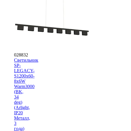
028832
Светильник
SP-
LEGACY-
S1200x60-
8x6W
Warm3000
(BK,
34
deg)
(Arlight,
IP20
Металл,
3
года)