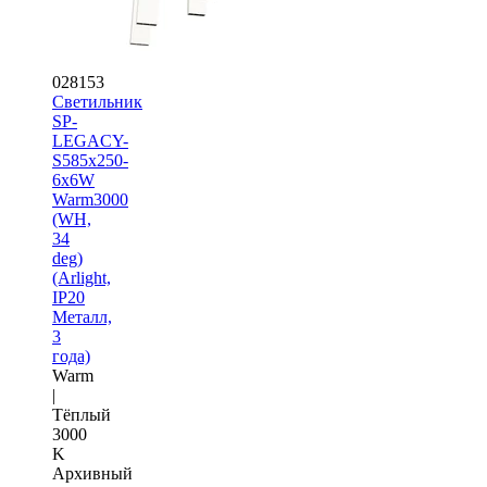
028153
Светильник
SP-
LEGACY-
S585x250-
6x6W
Warm3000
(WH,
34
deg)
(Arlight,
IP20
Металл,
3
года)
Warm
|
Тёплый
3000
K
Архивный