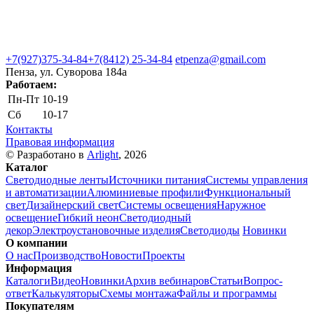
+7(927)375-34-84
+7(8412) 25-34-84
etpenza@gmail.com
Пенза, ул. Cуворова 184а
Работаем:
Пн-Пт
10-19
Сб
10-17
Контакты
Правовая информация
© Разработано в
Arlight
, 2026
Каталог
Светодиодные ленты
Источники питания
Системы управления
и автоматизации
Алюминиевые профили
Функциональный
свет
Дизайнерский свет
Системы освещения
Наружное
освещение
Гибкий неон
Светодиодный
декор
Электроустановочные изделия
Светодиоды
Новинки
О компании
О нас
Производство
Новости
Проекты
Информация
Каталоги
Видео
Новинки
Архив вебинаров
Статьи
Вопрос-
ответ
Калькуляторы
Схемы монтажа
Файлы и программы
Покупателям