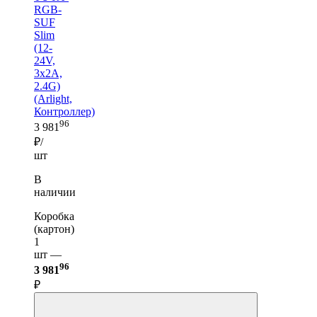
RGB-
SUF
Slim
(12-
24V,
3x2A,
2.4G)
(Arlight,
Контроллер)
96
3 981
₽/
шт
В
наличии
Коробка
(картон)
1
шт —
96
3 981
₽