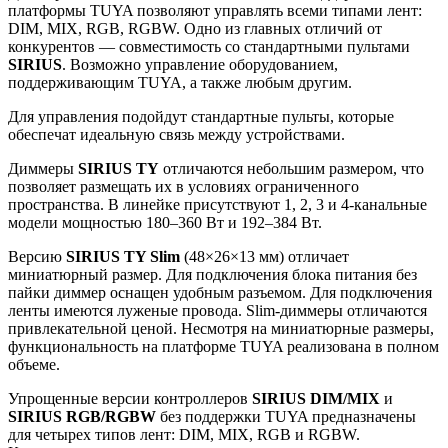
платформы TUYA позволяют управлять всеми типами лент:
DIM, MIX, RGB, RGBW. Одно из главных отличий от
конкурентов — совместимость со стандартными пультами
SIRIUS
. Возможно управление оборудованием,
поддерживающим TUYA, а также любым другим.
Для управления подойдут стандартные пульты, которые
обеспечат идеальную связь между устройствами.
Диммеры
SIRIUS TY
отличаются небольшим размером, что
позволяет размещать их в условиях ограниченного
пространства. В линейке присутствуют 1, 2, 3 и 4-канальные
модели мощностью 180–360 Вт и 192–384 Вт.
Версию
SIRIUS TY Slim
(48×26×13 мм) отличает
миниатюрный размер. Для подключения блока питания без
пайки диммер оснащен удобным разъемом. Для подключения
ленты имеются луженые провода. Slim-диммеры отличаются
привлекательной ценой. Несмотря на миниатюрные размеры,
функциональность на платформе TUYA реализована в полном
объеме.
Упрощенные версии контроллеров
SIRIUS DIM/MIX
и
SIRIUS RGB/RGBW
без поддержки TUYA предназначены
для четырех типов лент: DIM, MIX, RGB и RGBW.