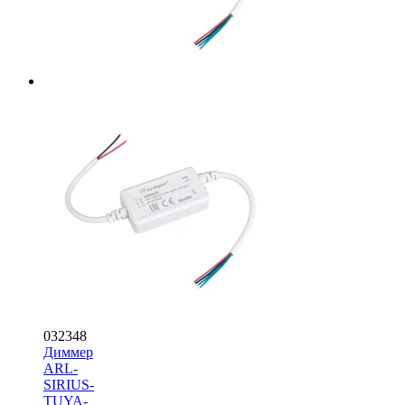
032348
Диммер
ARL-
SIRIUS-
TUYA-