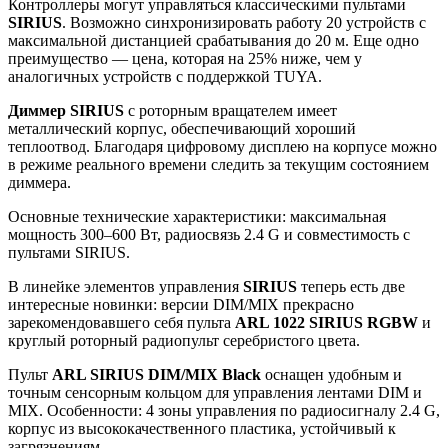
Контроллеры могут управляться классическими пультами
SIRIUS
. Возможно синхронизировать работу 20 устройств с
максимальной дистанцией срабатывания до 20 м. Еще одно
преимущество — цена, которая на 25% ниже, чем у
аналогичных устройств с поддержкой TUYA.
Диммер SIRIUS
с роторным вращателем имеет
металлический корпус, обеспечивающий хороший
теплоотвод. Благодаря цифровому дисплею на корпусе можно
в режиме реального времени следить за текущим состоянием
диммера.
Основные технические характеристики: максимальная
мощность 300–600 Вт, радиосвязь 2.4 G и совместимость с
пультами SIRIUS.
В линейке элементов управления
SIRIUS
теперь есть две
интересные новинки: версии DIM/MIX прекрасно
зарекомендовавшего себя пульта
ARL 1022 SIRIUS RGBW
и
круглый роторный радиопульт серебристого цвета.
Пульт
ARL SIRIUS DIM/MIX Black
оснащен удобным и
точным сенсорным кольцом для управления лентами DIM и
MIX. Особенности: 4 зоны управления по радиосигналу 2.4 G,
корпус из высококачественного пластика, устойчивый к
загрязнениям.