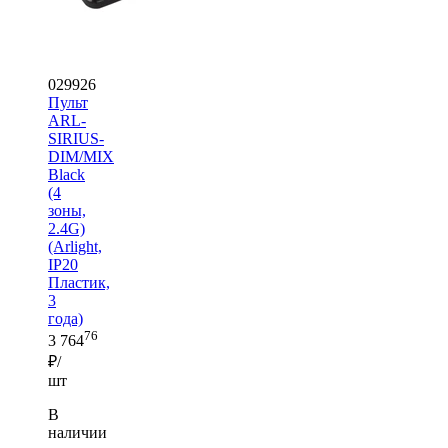
029926
Пульт
ARL-
SIRIUS-
DIM/MIX
Black
(4
зоны,
2.4G)
(Arlight,
IP20
Пластик,
3
года)
76
3 764
₽/
шт
В
наличии