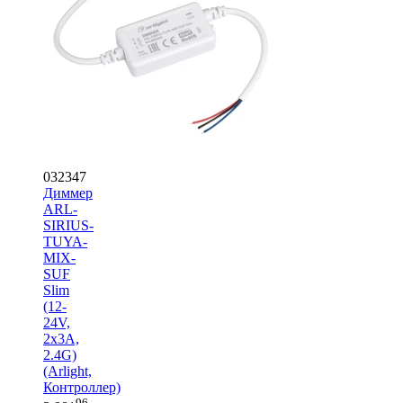
032347
Диммер
ARL-
SIRIUS-
TUYA-
MIX-
SUF
Slim
(12-
24V,
2x3A,
2.4G)
(Arlight,
Контроллер)
96