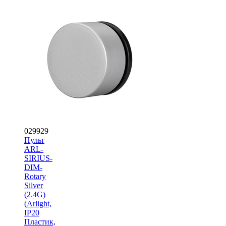
029929
Пульт
ARL-
SIRIUS-
DIM-
Rotary
Silver
(2.4G)
(Arlight,
IP20
Пластик,