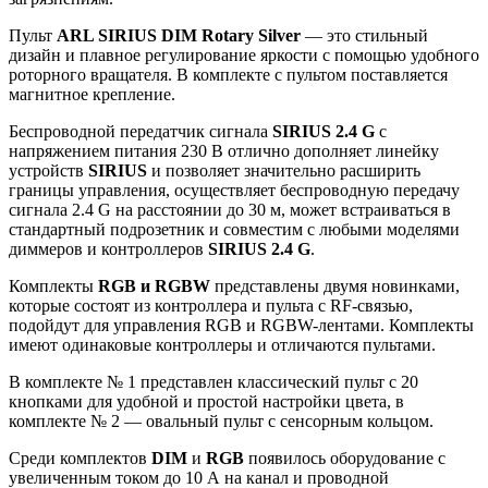
Пульт
ARL SIRIUS DIM Rotary Silver
— это стильный
дизайн и плавное регулирование яркости с помощью удобного
роторного вращателя. В комплекте с пультом поставляется
магнитное крепление.
Беспроводной передатчик сигнала
SIRIUS 2.4 G
с
напряжением питания 230 В отлично дополняет линейку
устройств
SIRIUS
и позволяет значительно расширить
границы управления, осуществляет беспроводную передачу
сигнала 2.4 G на расстоянии до 30 м, может встраиваться в
стандартный подрозетник и совместим с любыми моделями
диммеров и контроллеров
SIRIUS 2.4 G
.
Комплекты
RGB и RGBW
представлены двумя новинками,
которые состоят из контроллера и пульта с RF-связью,
подойдут для управления RGB и RGBW-лентами. Комплекты
имеют одинаковые контроллеры и отличаются пультами.
В комплекте № 1 представлен классический пульт с 20
кнопками для удобной и простой настройки цвета, в
комплекте № 2 — овальный пульт с сенсорным кольцом.
Среди комплектов
DIM
и
RGB
появилось оборудование с
увеличенным током до 10 А на канал и проводной