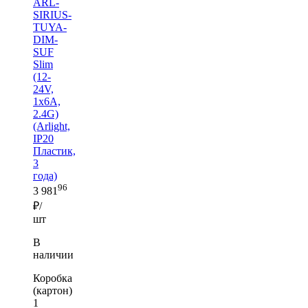
ARL-
SIRIUS-
TUYA-
DIM-
SUF
Slim
(12-
24V,
1x6A,
2.4G)
(Arlight,
IP20
Пластик,
3
года)
96
3 981
₽/
шт
В
наличии
Коробка
(картон)
1