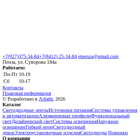
+7(927)375-34-84
+7(8412) 25-34-84
etpenza@gmail.com
Пенза, ул. Cуворова 184а
Работаем:
Пн-Пт
10-19
Сб
10-17
Контакты
Правовая информация
© Разработано в
Arlight
, 2026
Каталог
Светодиодные ленты
Источники питания
Системы управления
и автоматизации
Алюминиевые профили
Функциональный
свет
Дизайнерский свет
Системы освещения
Наружное
освещение
Гибкий неон
Светодиодный
декор
Электроустановочные изделия
Светодиоды
Новинки
О компании