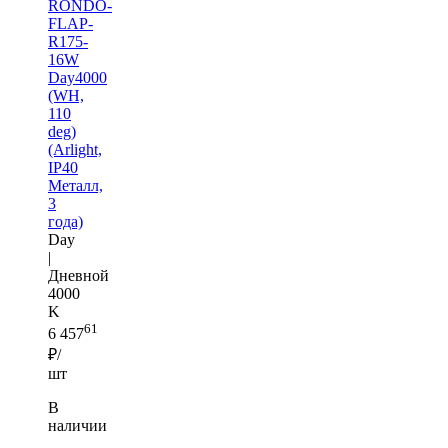
RONDO-
FLAP-
R175-
16W
Day4000
(WH,
110
deg)
(Arlight,
IP40
Металл,
3
года)
Day
|
Дневной
4000
K
61
6 457
₽/
шт
В
наличии