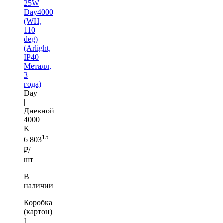
25W
Day4000
(WH,
110
deg)
(Arlight,
IP40
Металл,
3
года)
Day
|
Дневной
4000
K
15
6 803
₽/
шт
В
наличии
Коробка
(картон)
1