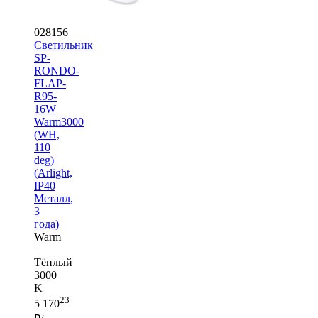
028156
Светильник
SP-
RONDO-
FLAP-
R95-
16W
Warm3000
(WH,
110
deg)
(Arlight,
IP40
Металл,
3
года)
Warm
|
Тёплый
3000
K
23
5 170