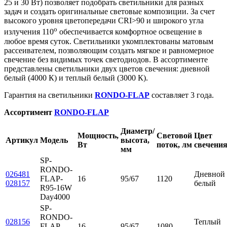
25 и 30 Вт) позволяет подобрать светильники для разных
задач и создать оригинальные световые композиции. За счет
высокого уровня цветопередачи CRI>90 и широкого угла
o
излучения 110
обеспечивается комфортное освещение в
любое время суток. Светильники укомплектованы матовым
рассеивателем, позволяющим создать мягкое и равномерное
свечение без видимых точек светодиодов. В ассортименте
представлены светильники двух цветов свечения: дневной
белый (4000 К) и теплый белый (3000 К).
Гарантия на светильники
RONDO-FLAP
составляет 3 года.
Ассортимент
RONDO-FLAP
Диаметр/
Мощность,
Световой
Цвет
Артикул
Модель
высота,
Вт
поток, лм
свечени
мм
SP-
RONDO-
026481
Дневной
FLAP-
16
95/67
1120
028157
белый
R95-16W
Day4000
SP-
RONDO-
028156
Теплый
FLAP-
16
95/67
1080