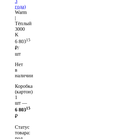
3
года)
Warm
|
Тёплый
3000
K
15
6 803
₽/
шт
Нет
в
наличии
Коробка
(картон)
1
шт —
15
6 803
₽
Статус
товара:
под