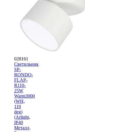
028161
Светильник
SP-
RONDO-
FLAP-
R110-
25W
Warm3000
(WH,
110
deg)
(Arlight,
IP40
Металл,