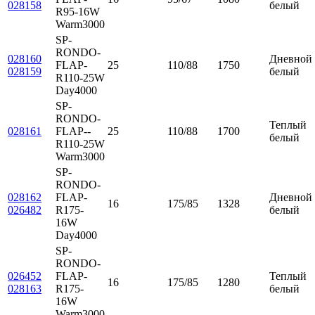
028158
белый
R95-16W
Warm3000
SP-
RONDO-
028160
Дневной
FLAP-
25
110/88
1750
028159
белый
R110-25W
Day4000
SP-
RONDO-
Теплый
028161
FLAP--
25
110/88
1700
белый
R110-25W
Warm3000
SP-
RONDO-
028162
FLAP-
Дневной
16
175/85
1328
026482
R175-
белый
16W
Day4000
SP-
RONDO-
026452
FLAP-
Теплый
16
175/85
1280
028163
R175-
белый
16W
Warm3000