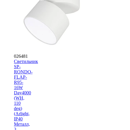
026481
Светильник
SP-
RONDO-
FLAP-
R95-
16W
Day4000
(WH,
110
deg)
(Arlight,
IP40
Металл,
3