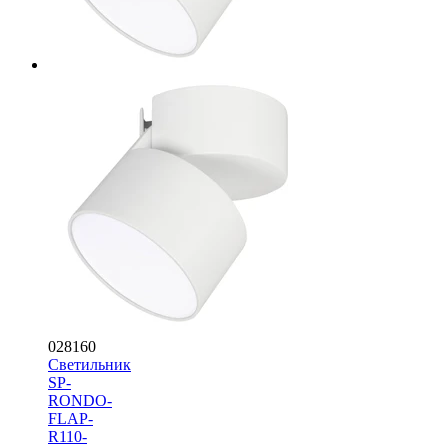
028160
Светильник
SP-
RONDO-
FLAP-
R110-