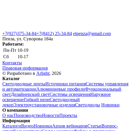
+7(927)375-34-84
+7(8412) 25-34-84
etpenza@gmail.com
Пенза, ул. Cуворова 184а
Работаем:
Пн-Пт
10-19
Сб
10-17
Контакты
Правовая информация
© Разработано в
Arlight
, 2026
Каталог
Светодиодные ленты
Источники питания
Системы управления
и автоматизации
Алюминиевые профили
Функциональный
свет
Дизайнерский свет
Системы освещения
Наружное
освещение
Гибкий неон
Светодиодный
декор
Электроустановочные изделия
Светодиоды
Новинки
О компании
О нас
Производство
Новости
Проекты
Информация
Каталоги
Видео
Новинки
Архив вебинаров
Статьи
Вопрос-