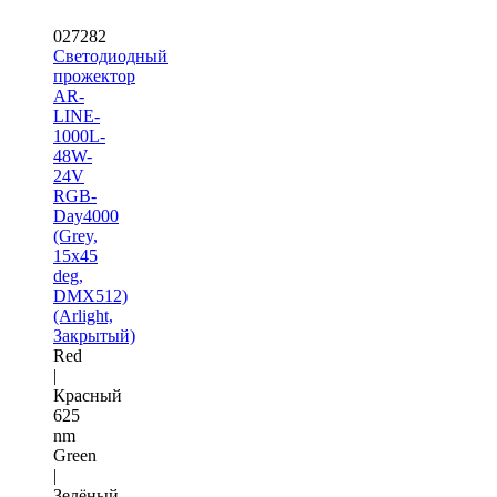
027282
Светодиодный
прожектор
AR-
LINE-
1000L-
48W-
24V
RGB-
Day4000
(Grey,
15x45
deg,
DMX512)
(Arlight,
Закрытый)
Red
|
Красный
625
nm
Green
|
Зелёный