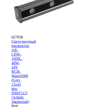
027958
Светодиодный
прожектор
AR-
LINE-
1000L-
48W-
24V
RGB-
Warm3000
(Grey,
15x45
deg,
DMX512)
(Arlight,
Закрытый)
Red