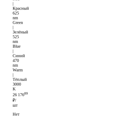
|
Красный
625
nm
Green
|
Зелёный
525
nm
Blue
|
Синий
470
nm
Warm
|
Тёплый
3000
K
89
26 176
₽/
шт
Нет