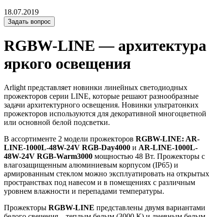
18.07.2019
Задать вопрос
RGBW-LINE — архитектура
яркого освещения
Arlight представляет новинки линейных светодиодных
прожекторов серии LINE, которые решают разнообразные
задачи архитектурного освещения. Новинки ультратонких
прожекторов используются для декоративной многоцветной
или основной белой подсветки.
В ассортименте 2 модели прожекторов
RGBW-LINE: AR-
LINE-1000L-48W-24V RGB-Day4000
и
AR-LINE-1000L-
48W-24V RGB-Warm3000
мощностью 48 Вт. Прожекторы с
влагозащищенным алюминиевым корпусом (IP65) и
армированным стеклом можно эксплуатировать на открытых
пространствах под навесом и в помещениях с различным
уровнем влажности и перепадами температуры.
Прожекторы
RGBW-LINE
представлены двумя вариантами
белого свечения – теплым белым (3000 К) и дневным белым