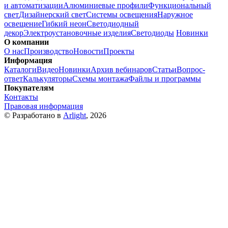
и автоматизации
Алюминиевые профили
Функциональный
свет
Дизайнерский свет
Системы освещения
Наружное
освещение
Гибкий неон
Светодиодный
декор
Электроустановочные изделия
Светодиоды
Новинки
О компании
О нас
Производство
Новости
Проекты
Информация
Каталоги
Видео
Новинки
Архив вебинаров
Статьи
Вопрос-
ответ
Калькуляторы
Схемы монтажа
Файлы и программы
Покупателям
Контакты
Правовая информация
© Разработано в
Arlight
, 2026