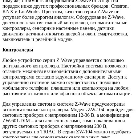
тому же, стоимость оборудования Z-Wave от Arlight на
порядок ниже других профессиональных брендов: Crestron,
KNX и LonWorks. При этом, качество серии Z-Wave не
уступает более дорогим аналогам. Оборудование Z-Wave,
доступное к заказу: главный контроллер, вспомогательные
контроллеры, сенсорные настенные панели, датчики
движения, датчики открытия дверей и окон, смарт-розетка,
выключатель и релейный модуль.
Контроллеры
Любое устройство серии Z-Wave управляется с помощью
центрального контроллера. Настройки системы позволяют
отладить механизм взаимодействия с дополнительными
контроллерами согласно задуманному сценарию. Доступ к
управлению системой можно осуществлять с помощью
мобильного телефона, планшета или компьютера на любом
расстоянии от жилого или офисного объекта автоматизации.
Для управления светом в системе Z-Wave предусмотрены
вспомогательные контроллеры. Модель ZW-104 подойдет для
световых приборов с напряжением 12-36 В, а модификация
ZW-601-DIM – для галогенных ламп, ламп накаливания и
других световых приборов с напряжением 230 В,
регулируемых по TRIAC. В серии ZW-104 можно подобрать
контроллеры для одноцветных светодиодных лент,