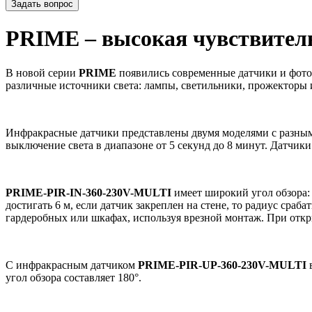
Задать вопрос
PRIME – высокая чувствител
В новой серии
PRIME
появились современные датчики и фото
различные источники света: лампы, светильники, прожекторы 
Инфракрасные датчики представлены двумя моделями с разным
выключение света в диапазоне от 5 секунд до 8 минут. Датчик
PRIME
-
PIR
-
IN
-360-230
V
-
MULTI
имеет широкий
угол обзора
достигать 6 м, если датчик закреплен на стене, то радиус сра
гардеробных или шкафах, используя врезной монтаж. При откр
С инфракрасным датчиком
PRIME-PIR-UP-360-230V-MULTI
угол обзора составляет 180°.