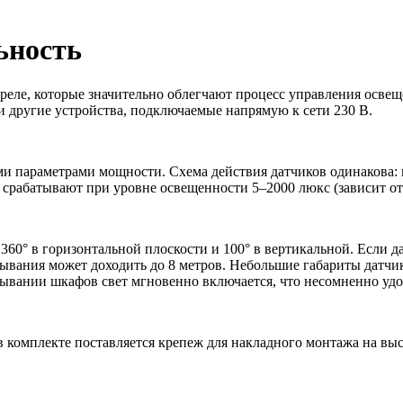
ьность
реле,
которые значительно облегчают процесс управления осве
и другие устройства, подключаемые напрямую к сети 230 В.
и параметрами мощности. Схема действия датчиков одинакова: 
и срабатывают при уровне освещенности 5–2000 люкс (зависит от
: 360° в горизонтальной плоскости и 100° в вертикальной. Если 
батывания может доходить до 8 метров. Небольшие габариты датчи
ывании шкафов свет мгновенно включается, что несомненно удо
в комплекте поставляется крепеж для
накладного монтажа на высо