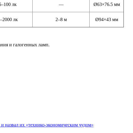
5–100 лк
—
Ø63×76.5 мм
–2000 лк
2–8 м
Ø94×43 мм
ния и галогенных ламп.
е и назвал их «технико-экономическим чудом»