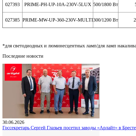
027393
PRIME-PH-UP-10A-230V-5LUX
500/1800 Вт
027385
PRIME-MW-UP-360-230V-MULTI
300/1200 Вт
2
*для светодиодных и люминесцентных ламп/для ламп накалива
Последние новости
30.06.2026
Госсекретарь Сергей Глазьев посетил заводы «Арлайт» в Брест