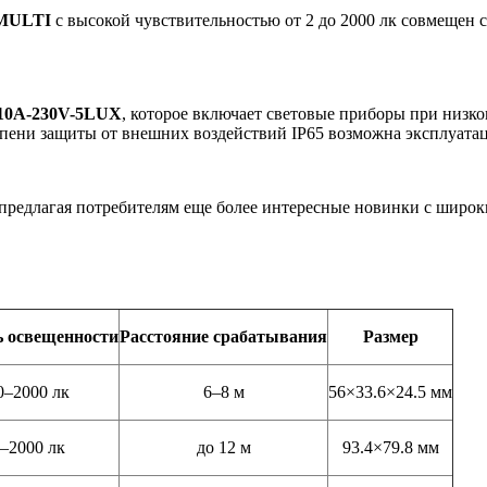
-MULTI
с высокой чувствительностью от 2 до 2000 лк совмещен с
10
A
-230
V
-5
LUX
, которое включает световые приборы при низко
тепени защиты от внешних воздействий IP65 возможна эксплуат
 предлагая потребителям еще более интересные новинки с широ
ь освещенности
Расстояние срабатывания
Размер
0–2000 лк
6–8 м
56×33.6×24.5 мм
–2000 лк
до 12 м
93.4×79.8 мм