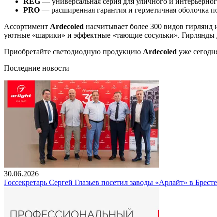
REG
— универсальная серия для уличного и интерьерног
PRO
— расширенная гарантия и герметичная оболочка 
Ассортимент
Ardecoled
насчитывает более 300 видов гирлянд 
уютные «шарики» и эффектные «тающие сосульки». Гирлянды 
Приобретайте светодиодную продукцию
Ardecoled
уже сегодн
Последние новости
30.06.2026
Госсекретарь Сергей Глазьев посетил заводы «Арлайт» в Брест