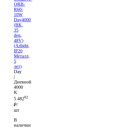
ORB-
R60-
10W
Day4000
(BK,
35
deg,
48V)
(Arlight,
IP20
Металл,
5
лет)
Day
|
Дневной
4000
K
92
5 482
₽/
шт
В
наличии