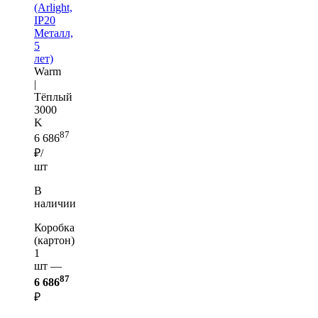
(Arlight,
IP20
Металл,
5
лет)
Warm
|
Тёплый
3000
K
87
6 686
₽/
шт
В
наличии
Коробка
(картон)
1
шт —
87
6 686
₽