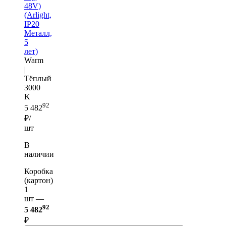
48V)
(Arlight,
IP20
Металл,
5
лет)
Warm
|
Тёплый
3000
K
92
5 482
₽/
шт
В
наличии
Коробка
(картон)
1
шт —
92
5 482
₽