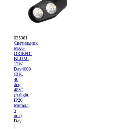
035981
Светильник
MAG-
ORIENT-
BLUM-
12W
Day4000
(BK,
40
deg,
48V)
(Arlight,
IP20
Металл,
5
лет)
Day
|