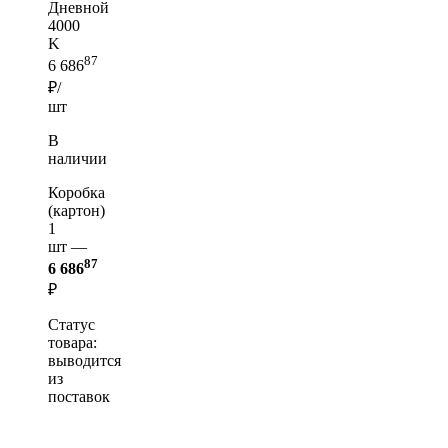
Дневной
4000
K
87
6 686
₽/
шт
В
наличии
Коробка
(картон)
1
шт —
87
6 686
₽
Статус
товара:
выводится
из
поставок