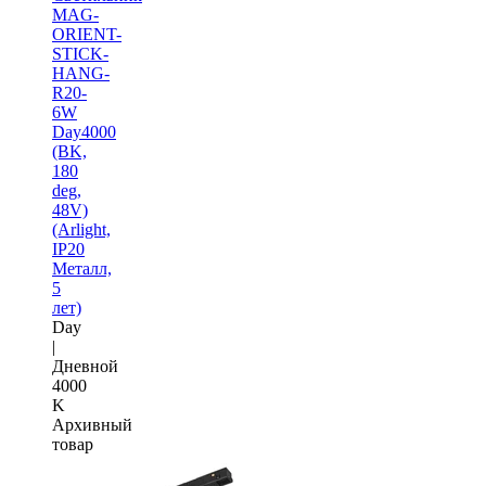
MAG-
ORIENT-
STICK-
HANG-
R20-
6W
Day4000
(BK,
180
deg,
48V)
(Arlight,
IP20
Металл,
5
лет)
Day
|
Дневной
4000
K
Архивный
товар