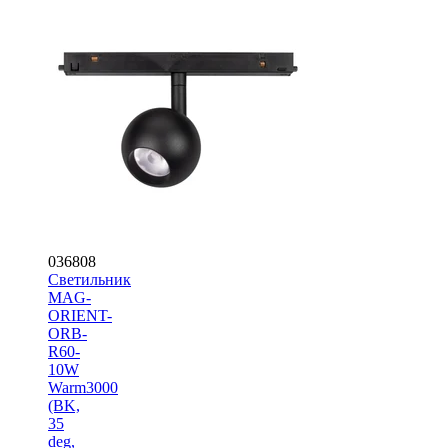
036808
Светильник
MAG-
ORIENT-
ORB-
R60-
10W
Warm3000
(BK,
35
deg,