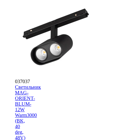
037037
Светильник
MAG-
ORIENT-
BLUM-
12W
Warm3000
(BK,
40
deg,
48V)