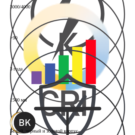
3000/4000
>90
3 года
1500 мм
Белый, черный и золотой корпус.