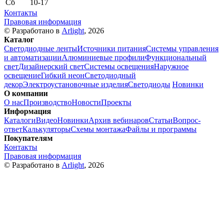
Сб
10-17
Контакты
Правовая информация
© Разработано в
Arlight
, 2026
Каталог
Светодиодные ленты
Источники питания
Системы управления
и автоматизации
Алюминиевые профили
Функциональный
свет
Дизайнерский свет
Системы освещения
Наружное
освещение
Гибкий неон
Светодиодный
декор
Электроустановочные изделия
Светодиоды
Новинки
О компании
О нас
Производство
Новости
Проекты
Информация
Каталоги
Видео
Новинки
Архив вебинаров
Статьи
Вопрос-
ответ
Калькуляторы
Схемы монтажа
Файлы и программы
Покупателям
Контакты
Правовая информация
© Разработано в
Arlight
, 2026