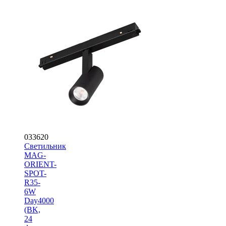
033620
Светильник
MAG-
ORIENT-
SPOT-
R35-
6W
Day4000
(BK,
24