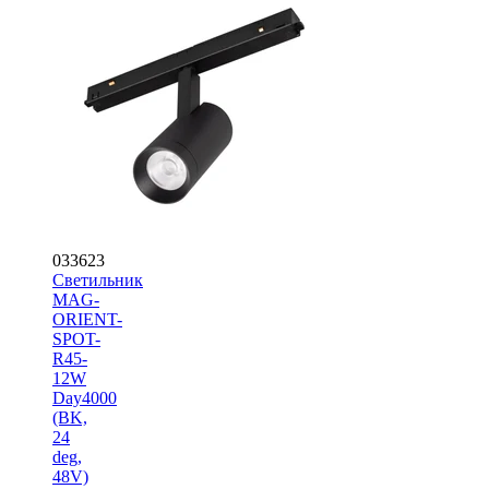
033623
Светильник
MAG-
ORIENT-
SPOT-
R45-
12W
Day4000
(BK,
24
deg,
48V)