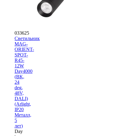
033625
Светильник
MAG-
ORIENT-
SPOT-
R45-
12W
Day4000
(BK,
24
deg,
48V,
DALI)
(Arlight,
IP20
Металл,
5
лет)
Day