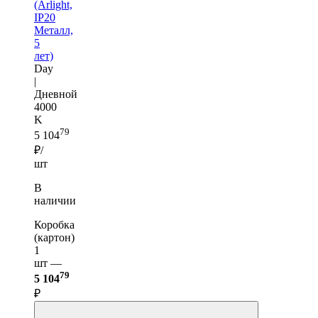
(Arlight,
IP20
Металл,
5
лет)
Day
|
Дневной
4000
K
79
5 104
₽/
шт
В
наличии
Коробка
(картон)
1
шт —
79
5 104
₽