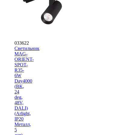
033622
Светильник
MAG-
ORIENT-
SPOT-
R35-
6W
Day4000
(BK,
24
deg,
48V,
DALI)
(Arlight,
IP20
Металл,
5