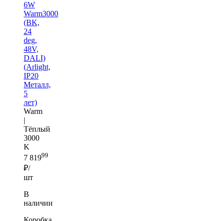
6W
Warm3000
(BK,
24
deg,
48V,
DALI)
(Arlight,
IP20
Металл,
5
лет)
Warm
|
Тёплый
3000
K
99
7 819
₽/
шт
В
наличии
Коробка