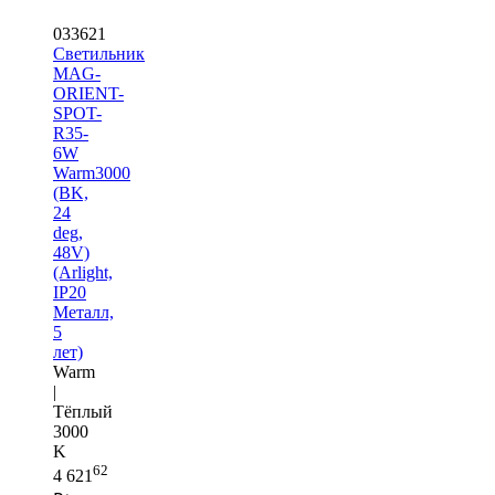
033621
Светильник
MAG-
ORIENT-
SPOT-
R35-
6W
Warm3000
(BK,
24
deg,
48V)
(Arlight,
IP20
Металл,
5
лет)
Warm
|
Тёплый
3000
K
62
4 621