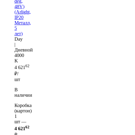
deg,
48V)
(Arlight,
IP20
Металл,
5
лет)
Day
|
Дневной
4000
K
62
4 621
₽/
шт
В
наличии
Коробка
(картон)
1
шт —
62
4 621
₽