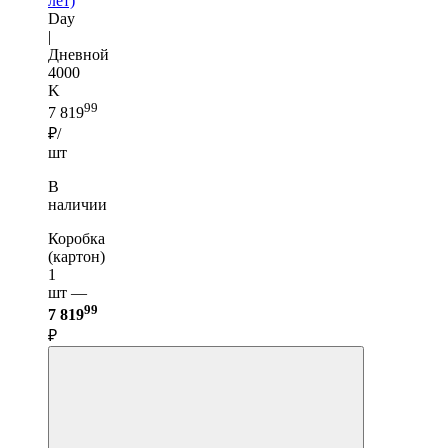
лет)
Day
|
Дневной
4000
K
99
7 819
₽/
шт
В
наличии
Коробка
(картон)
1
шт —
99
7 819
₽