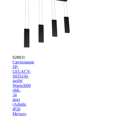
028831
Светильник
SP-
LEGACY-
S835x50-
4x6W
Warm3000
(BK,
34
deg)
(Arlight,
IP20
Металл,