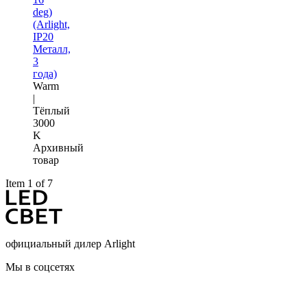
deg)
(Arlight,
IP20
Металл,
3
года)
Warm
|
Тёплый
3000
K
Архивный
товар
Item 1 of 7
официальный дилер Arlight
Мы в соцсетях