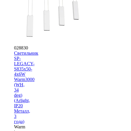
028830
Светильник
SP-
LEGACY-
S835x50-
4x6W
Warm3000
(WH,
34
deg)
(Arlight,
IP20
Металл,
3
года)
Warm