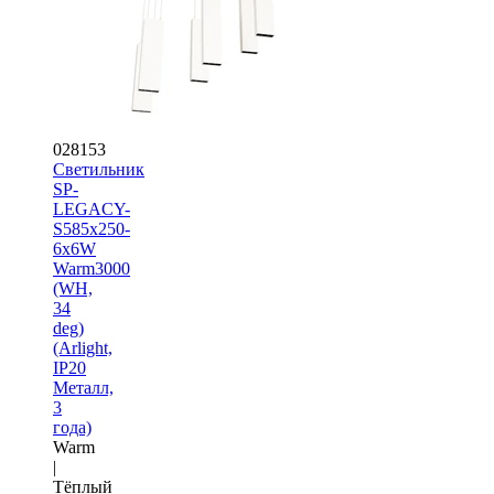
028153
Светильник
SP-
LEGACY-
S585x250-
6x6W
Warm3000
(WH,
34
deg)
(Arlight,
IP20
Металл,
3
года)
Warm
|
Тёплый