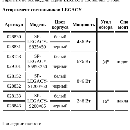
Ассортимент светильников LEGACY
Цвет
Угол
Спос
Артикул
Модель
Мощность
корпуса
обзора
монт
SP-
028830
белый
LEGACY-
4×6 Вт
028831
черный
S835×50
SP-
028153
белый
o
LEGACY-
6×6 Вт
подве
34
029101
черный
S585×250
SP-
028152
белый
LEGACY-
8×6 Вт
028832
черный
S1200×60
SP-
028133
белый
o
LEGACY-
2×6 Вт
накла
16
028843
черный
S200×85
Последние новости