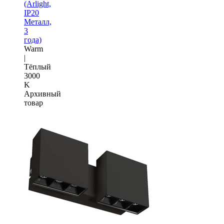
(Arlight,
IP20
Металл,
3
года)
Warm
|
Тёплый
3000
K
Архивный
товар