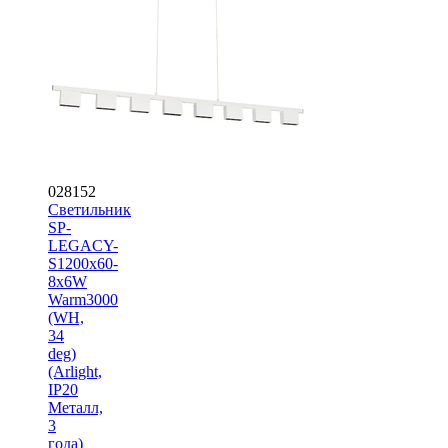
028152
Светильник
SP-
LEGACY-
S1200x60-
8x6W
Warm3000
(WH,
34
deg)
(Arlight,
IP20
Металл,
3
года)