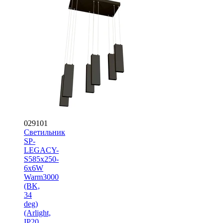
029101
Светильник
SP-
LEGACY-
S585x250-
6x6W
Warm3000
(BK,
34
deg)
(Arlight,
IP20