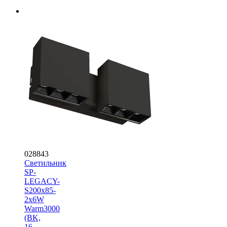
028843
Светильник
SP-
LEGACY-
S200x85-
2x6W
Warm3000
(BK,
16