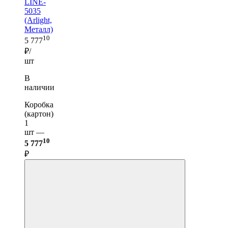
LINE-
5035
(Arlight,
Металл)
10
5 777
₽/
шт
В
наличии
Коробка
(картон)
1
шт —
10
5 777
₽