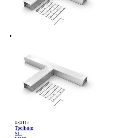
030117
Тройник
SL-