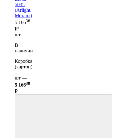
5035
(Arlight,
Металл)
38
5 166
₽/
шт
В
наличии
Коробка
(картон)
1
шт —
38
5 166
₽