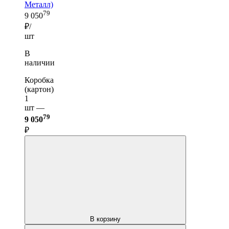
Металл)
79
9 050
₽/
шт
В
наличии
Коробка
(картон)
1
шт —
79
9 050
₽
В корзину