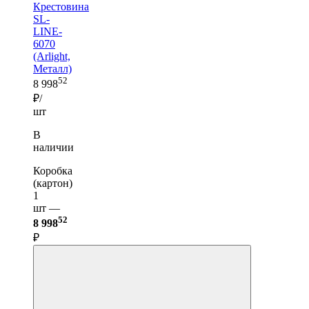
Крестовина
SL-
LINE-
6070
(Arlight,
Металл)
52
8 998
₽/
шт
В
наличии
Коробка
(картон)
1
шт —
52
8 998
₽