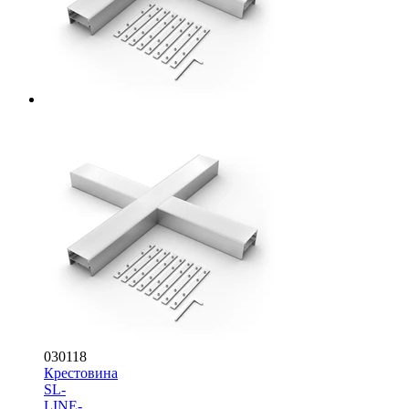
030118
Крестовина
SL-
LINE-