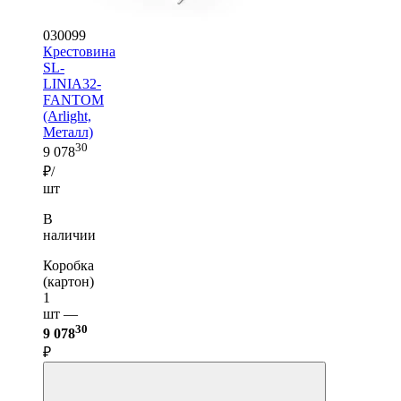
030099
Крестовина
SL-
LINIA32-
FANTOM
(Arlight,
Металл)
30
9 078
₽/
шт
В
наличии
Коробка
(картон)
1
шт —
30
9 078
₽