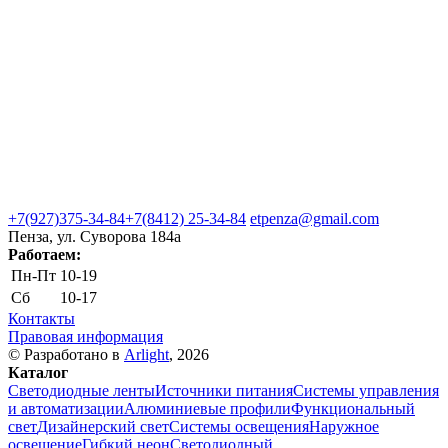
+7(927)375-34-84
+7(8412) 25-34-84
etpenza@gmail.com
Пенза, ул. Cуворова 184а
Работаем:
Пн-Пт
10-19
Сб
10-17
Контакты
Правовая информация
© Разработано в
Arlight
, 2026
Каталог
Светодиодные ленты
Источники питания
Системы управления
и автоматизации
Алюминиевые профили
Функциональный
свет
Дизайнерский свет
Системы освещения
Наружное
освещение
Гибкий неон
Светодиодный