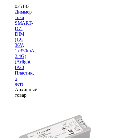
025133
Диммер
тока
SMART-
D7-
DIM
(12-
36V,
1x350mA,
2.4G)
(Arlight,
IP20
Пластик,
5
лет)
Архивный
товар