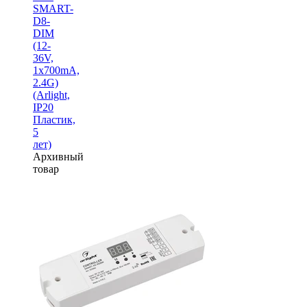
SMART-
D8-
DIM
(12-
36V,
1x700mA,
2.4G)
(Arlight,
IP20
Пластик,
5
лет)
Архивный
товар