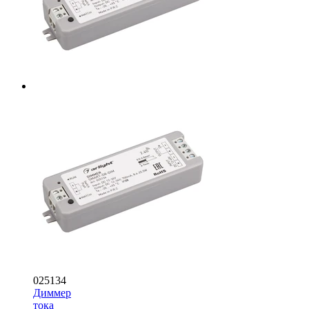
025134
Диммер
тока