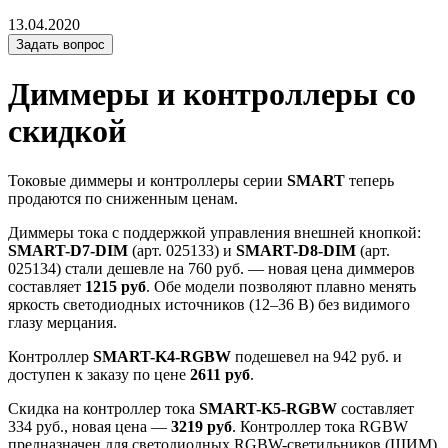
13.04.2020
Задать вопрос
Диммеры и контроллеры со
скидкой
Токовые диммеры и контроллеры серии
SMART
теперь
продаются по сниженным ценам.
Диммеры тока с поддержкой управления внешней кнопкой:
SMART-D7-DIM
(арт. 025133) и
SMART-D8-DIM
(арт.
025134) стали дешевле на 760 руб. — новая цена диммеров
составляет
1215 руб
. Обе модели позволяют плавно менять
яркость светодиодных источников (12–36 В) без видимого
глазу мерцания.
Контроллер
SMART-K4-RGBW
подешевел на 942 руб. и
доступен к заказу по цене
2611 руб
.
Скидка на контроллер тока
SMART-K5-RGBW
составляет
334 руб., новая цена —
3219 руб
. Контроллер тока RGBW
предназначен для светодиодных RGBW-светильников (ШИМ)