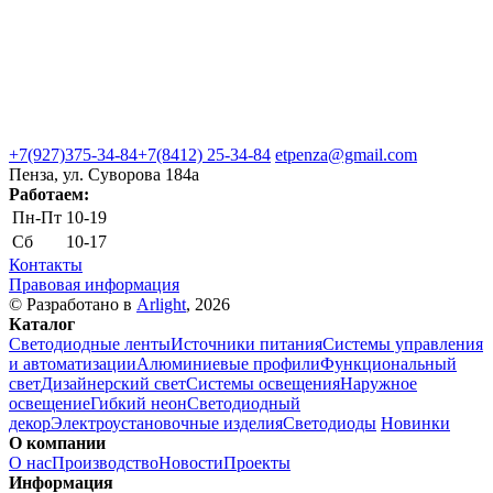
+7(927)375-34-84
+7(8412) 25-34-84
etpenza@gmail.com
Пенза, ул. Cуворова 184а
Работаем:
Пн-Пт
10-19
Сб
10-17
Контакты
Правовая информация
© Разработано в
Arlight
, 2026
Каталог
Светодиодные ленты
Источники питания
Системы управления
и автоматизации
Алюминиевые профили
Функциональный
свет
Дизайнерский свет
Системы освещения
Наружное
освещение
Гибкий неон
Светодиодный
декор
Электроустановочные изделия
Светодиоды
Новинки
О компании
О нас
Производство
Новости
Проекты
Информация