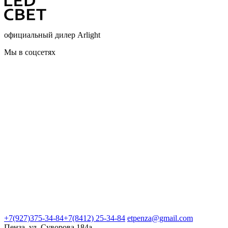
официальный дилер Arlight
Мы в соцсетях
+7(927)375-34-84
+7(8412) 25-34-84
etpenza@gmail.com
Пенза, ул. Cуворова 184а