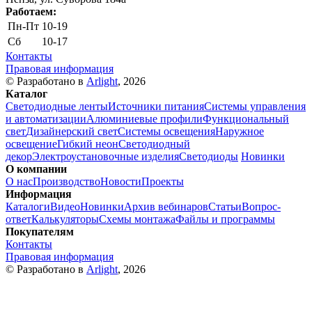
Работаем:
Пн-Пт
10-19
Сб
10-17
Контакты
Правовая информация
© Разработано в
Arlight
, 2026
Каталог
Светодиодные ленты
Источники питания
Системы управления
и автоматизации
Алюминиевые профили
Функциональный
свет
Дизайнерский свет
Системы освещения
Наружное
освещение
Гибкий неон
Светодиодный
декор
Электроустановочные изделия
Светодиоды
Новинки
О компании
О нас
Производство
Новости
Проекты
Информация
Каталоги
Видео
Новинки
Архив вебинаров
Статьи
Вопрос-
ответ
Калькуляторы
Схемы монтажа
Файлы и программы
Покупателям
Контакты
Правовая информация
© Разработано в
Arlight
, 2026