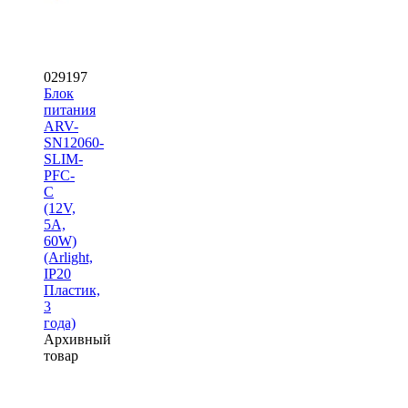
029197
Блок
питания
ARV-
SN12060-
SLIM-
PFC-
C
(12V,
5A,
60W)
(Arlight,
IP20
Пластик,
3
года)
Архивный
товар