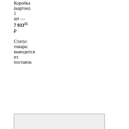
Коробка
(картон)
1
шт —
11
7 933
₽
Статус
товара:
выводится
из
поставок