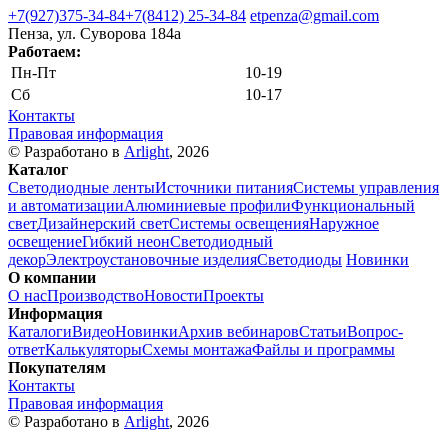
+7(927)375-34-84
+7(8412) 25-34-84
etpenza@gmail.com
Пенза, ул. Cуворова 184а
Работаем:
Пн-Пт
10-19
Сб
10-17
Контакты
Правовая информация
© Разработано в
Arlight
, 2026
Каталог
Светодиодные ленты
Источники питания
Системы управления
и автоматизации
Алюминиевые профили
Функциональный
свет
Дизайнерский свет
Системы освещения
Наружное
освещение
Гибкий неон
Светодиодный
декор
Электроустановочные изделия
Светодиоды
Новинки
О компании
О нас
Производство
Новости
Проекты
Информация
Каталоги
Видео
Новинки
Архив вебинаров
Статьи
Вопрос-
ответ
Калькуляторы
Схемы монтажа
Файлы и программы
Покупателям
Контакты
Правовая информация
© Разработано в
Arlight
, 2026