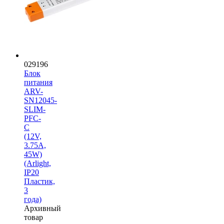
029196
Блок
питания
ARV-
SN12045-
SLIM-
PFC-
C
(12V,
3.75A,
45W)
(Arlight,
IP20
Пластик,
3
года)
Архивный
товар