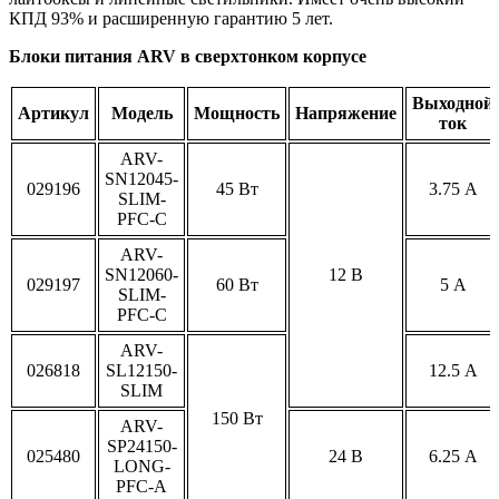
КПД 93% и расширенную гарантию 5 лет.
Блоки питания ARV в сверхтонком корпусе
Выходной
Артикул
Модель
Мощность
Напряжение
ток
ARV-
SN12045-
029196
45 Вт
3.75 А
SLIM-
PFC-C
ARV-
SN12060-
12 В
029197
60 Вт
5 А
SLIM-
PFC-C
ARV-
026818
SL12150-
12.5 А
SLIM
150 Вт
ARV-
SP24150-
025480
24 В
6.25 А
LONG-
PFC-A