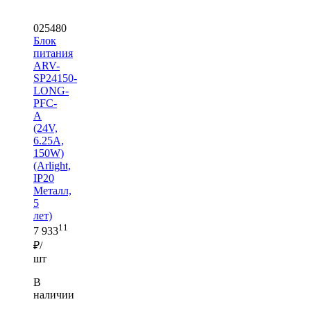
025480
Блок
питания
ARV-
SP24150-
LONG-
PFC-
A
(24V,
6.25A,
150W)
(Arlight,
IP20
Металл,
5
лет)
11
7 933
₽/
шт
В
наличии