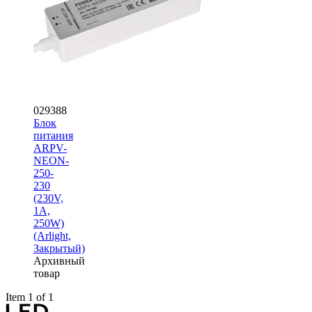
029388
Блок
питания
ARPV-
NEON-
250-
230
(230V,
1A,
250W)
(Arlight,
Закрытый)
Архивный
товар
Item 1 of 1