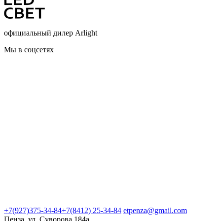
официальный дилер Arlight
Мы в соцсетях
+7(927)375-34-84
+7(8412) 25-34-84
etpenza@gmail.com
Пенза, ул. Cуворова 184а