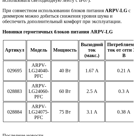
использовать светодиодную ленту с IP67).
При совместном использовании блоков питания
ARPV-LG
с
диммером можно добиться снижения уровня шума и
обеспечить дополнительный комфорт при эксплуатации.
Новинки герметичных блоков питания ARPV-LG
Выходной
Потребляем
Артикул
Модель
Мощность
ток
ток от сети 2
(макс.)
В
ARPV-
029695
LG24040-
40 Вт
1.67 А
0.21 А
PFC
ARPV-
028883
LG24060-
60 Вт
2.5 А
0.3 А
PFC
ARPV-
028884
LG24075-
75 Вт
3.1 А
0.38 А
PFC
Последние новости