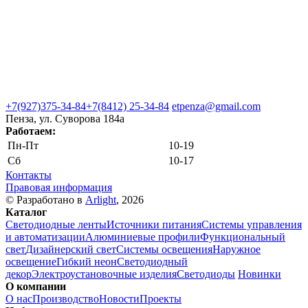
+7(927)375-34-84
+7(8412) 25-34-84
etpenza@gmail.com
Пенза, ул. Cуворова 184а
Работаем:
Пн-Пт
10-19
Сб
10-17
Контакты
Правовая информация
© Разработано в
Arlight
, 2026
Каталог
Светодиодные ленты
Источники питания
Системы управления
и автоматизации
Алюминиевые профили
Функциональный
свет
Дизайнерский свет
Системы освещения
Наружное
освещение
Гибкий неон
Светодиодный
декор
Электроустановочные изделия
Светодиоды
Новинки
О компании
О нас
Производство
Новости
Проекты