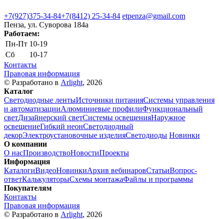
+7(927)375-34-84
+7(8412) 25-34-84
etpenza@gmail.com
Пенза, ул. Cуворова 184а
Работаем:
Пн-Пт
10-19
Сб
10-17
Контакты
Правовая информация
© Разработано в
Arlight
, 2026
Каталог
Светодиодные ленты
Источники питания
Системы управления
и автоматизации
Алюминиевые профили
Функциональный
свет
Дизайнерский свет
Системы освещения
Наружное
освещение
Гибкий неон
Светодиодный
декор
Электроустановочные изделия
Светодиоды
Новинки
О компании
О нас
Производство
Новости
Проекты
Информация
Каталоги
Видео
Новинки
Архив вебинаров
Статьи
Вопрос-
ответ
Калькуляторы
Схемы монтажа
Файлы и программы
Покупателям
Контакты
Правовая информация
© Разработано в
Arlight
, 2026