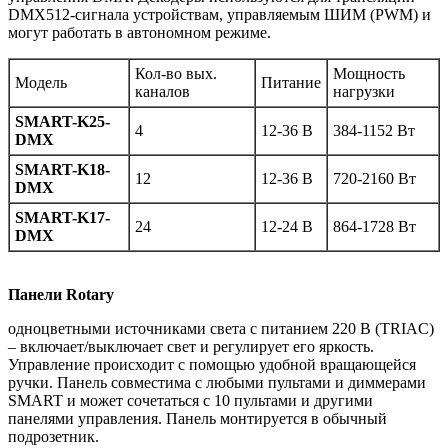
DMX512-сигнала устройствам, управляемым ШИМ (PWM) и
могут работать в автономном режиме.
Кол-во вых.
Мощность
Модель
Питание
каналов
нагрузки
SMART-K25-
4
12-36 В
384-1152 Вт
DMX
SMART-K18-
12
12-36 В
720-2160 Вт
DMX
SMART-K17-
24
12-24 В
864-1728 Вт
DMX
Панели Rotary
одноцветными источниками света с питанием 220 В (TRIAC)
– включает/выключает свет и регулирует его яркость.
Управление происходит с помощью удобной вращающейся
ручки. Панель совместима с любыми пультами и диммерами
SMART и может сочетаться с 10 пультами и другими
панелями управления. Панель монтируется в обычный
подрозетник.