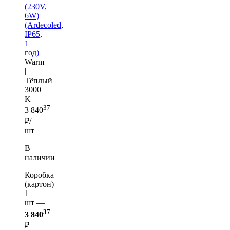
(230V,
6W)
(Ardecoled,
IP65,
1
год)
Warm
|
Тёплый
3000
K
37
3 840
₽/
шт
В
наличии
Коробка
(картон)
1
шт —
37
3 840
₽