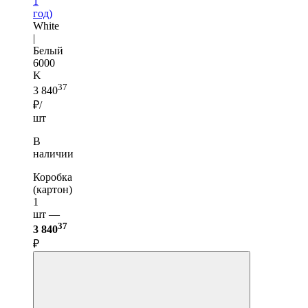
1
год)
White
|
Белый
6000
K
37
3 840
₽/
шт
В
наличии
Коробка
(картон)
1
шт —
37
3 840
₽