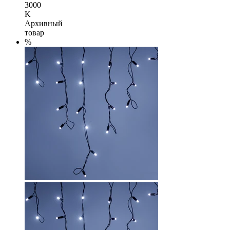
3000
K
Архивный
товар
%