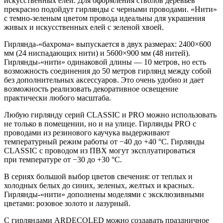
искусственных елей. Для оформления стволов деревьев
прекрасно подойдут гирлянды с черными проводами. «Нити»
с темно-зеленым цветом провода идеальны для украшения
живых и искусственных елей с зеленой хвоей.
Гирлянда-«бахрома» выпускается в двух размерах: 2400×600
мм (24 ниспадающих нити) и 5600×900 мм (48 нитей).
Гирлянды-«нити» одинаковой длины — 10 метров, но есть
возможность соединения до 50 метров гирлянд между собой
без дополнительных аксессуаров. Это очень удобно и дает
возможность реализовать декоративное освещение
практически любого масштаба.
Любую гирлянду серий CLASSIC и PRO можно использовать
не только в помещении, но и на улице. Гирлянды PRO с
проводами из резинового каучука выдерживают
температурный режим работы от −40 до +40 °С. Гирлянды
CLASSIC с проводом из ПВХ могут эксплуатироваться
при температуре от −30 до +30 °С.
В сериях большой выбор цветов свечения: от теплых и
холодных белых до синих, зеленых, желтых и красных.
Гирлянды-«нити» дополнены моделями с эксклюзивными
цветами: розовое золото и лазурный.
С гирляндами ARDECOLED можно создавать праздничное