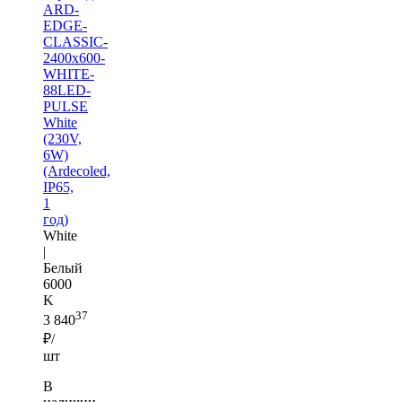
ARD-
EDGE-
CLASSIC-
2400x600-
WHITE-
88LED-
PULSE
White
(230V,
6W)
(Ardecoled,
IP65,
1
год)
White
|
Белый
6000
K
37
3 840
₽/
шт
В