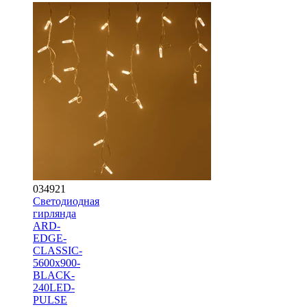
034921
Светодиодная
гирлянда
ARD-
EDGE-
CLASSIC-
5600x900-
BLACK-
240LED-
PULSE