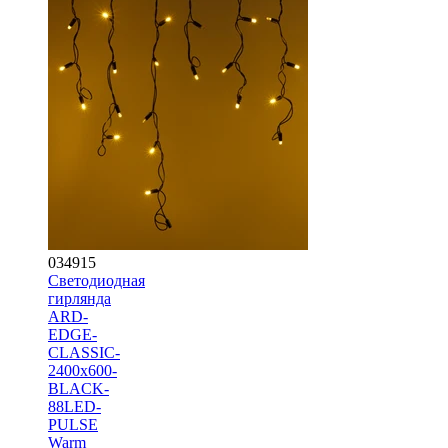
034915
Светодиодная
гирлянда
ARD-
EDGE-
CLASSIC-
2400x600-
BLACK-
88LED-
PULSE
Warm