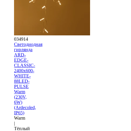
034914
Светодиодная
гирлянда
ARD-
EDGE-
CLASSIC-
2400x600-
WHITE-
88LED-
PULSE
Warm
(230V,
6W)
(Ardecoled,
IP65)
Warm
|
Тёплый