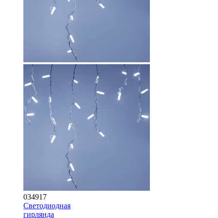
034917
Светодиодная
гирлянда