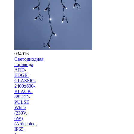
034916
Светодиодная
гирлянда
ARD-
EDGE-
CLASSIC-
2400x600-
BLACK-
88LED-
PULSE
White
(230V,
6W)
(Ardecoled,
IP65,