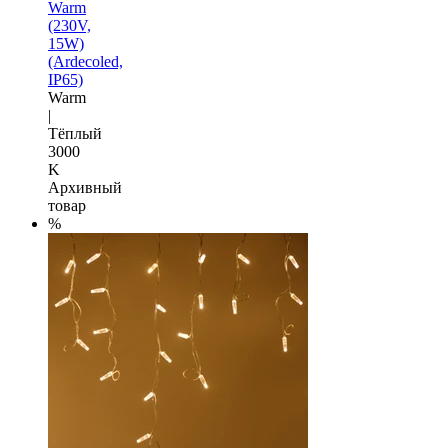
Warm
(230V,
15W)
(Ardecoled,
IP65)
Warm
|
Тёплый
3000
K
Архивный
товар
%