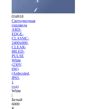
034918
Светодиодная
гирлянда
ARD-
EDGE-
CLASSIC-
2400x600-
CLEAR-
88LED-
PULSE
White
(230V,
6W)
(Ardecoled,
IP65,
1
год)
White
|
Белый
6000
K