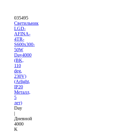
035495
Светильник
LGD-
AFINA-
4TR-
S600x300-
50W
Day4000
(BK,
110
deg,
230V)
(Arlight,
IP20
Металл,
5
лет)
Day
|
Дневной
4000
K