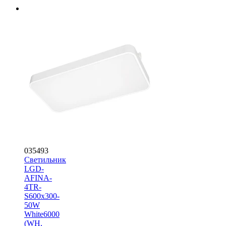
035493
Светильник
LGD-
AFINA-
4TR-
S600x300-
50W
White6000
(WH,