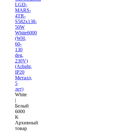
LGD-
MARS-
4TR-
S582x138-
50W
White6000
(WH,
60-
130
deg,
230V)
(Arlight,
IP20
Металл,
5
лет)
White
|
Белый
6000
K
Архивный
товар