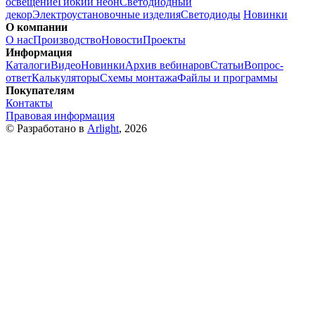
освещение
Гибкий неон
Светодиодный
декор
Электроустановочные изделия
Светодиоды
Новинки
О компании
О нас
Производство
Новости
Проекты
Информация
Каталоги
Видео
Новинки
Архив вебинаров
Статьи
Вопрос-
ответ
Калькуляторы
Схемы монтажа
Файлы и программы
Покупателям
Контакты
Правовая информация
© Разработано в
Arlight
, 2026