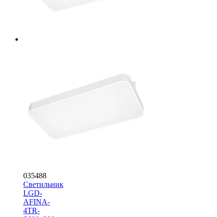
035488
Светильник
LGD-
AFINA-
4TR-