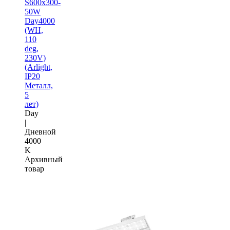
S600x300-
50W
Day4000
(WH,
110
deg,
230V)
(Arlight,
IP20
Металл,
5
лет)
Day
|
Дневной
4000
K
Архивный
товар