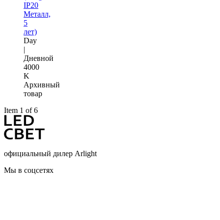
IP20
Металл,
5
лет)
Day
|
Дневной
4000
K
Архивный
товар
Item 1 of 6
официальный дилер Arlight
Мы в соцсетях