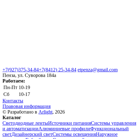
+7(927)375-34-84
+7(8412) 25-34-84
etpenza@gmail.com
Пенза, ул. Cуворова 184а
Работаем:
Пн-Пт
10-19
Сб
10-17
Контакты
Правовая информация
© Разработано в
Arlight
, 2026
Каталог
Светодиодные ленты
Источники питания
Системы управления
и автоматизации
Алюминиевые профили
Функциональный
свет
Дизайнерский свет
Системы освещения
Наружное