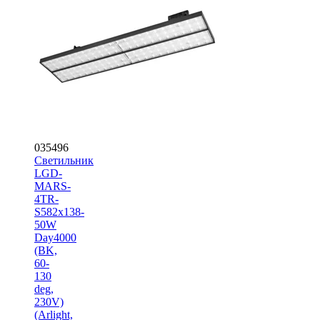
035496
Светильник
LGD-
MARS-
4TR-
S582x138-
50W
Day4000
(BK,
60-
130
deg,
230V)
(Arlight,