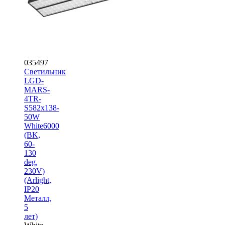
035497
Светильник
LGD-
MARS-
4TR-
S582x138-
50W
White6000
(BK,
60-
130
deg,
230V)
(Arlight,
IP20
Металл,
5
лет)