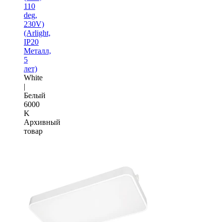
110
deg,
230V)
(Arlight,
IP20
Металл,
5
лет)
White
|
Белый
6000
K
Архивный
товар