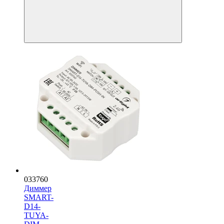
033760
Диммер
SMART-
D14-
TUYA-