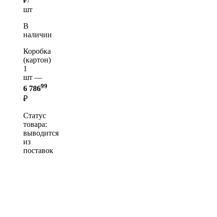
₽/
шт
В
наличии
Коробка
(картон)
1
шт —
99
6 786
₽
Статус
товара:
выводится
из
поставок