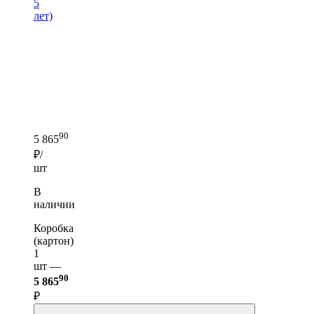
5
лет)
90
5 865
₽/
шт
В
наличии
Коробка
(картон)
1
шт —
90
5 865
₽