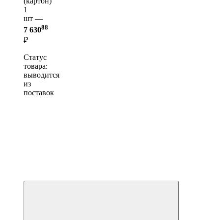
(картон)
1
шт —
88
7 630
₽
Статус
товара:
выводится
из
поставок