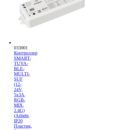
033001
Контроллер
SMART-
TUYA-
BLE-
MULTI-
SUF
(12-
24V,
5x3A,
RGB-
MIX,
2.4G)
(Arlight,
IP20
Пластик,