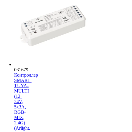
031679
Контроллер
SMART-
TUYA-
MULTI
(12-
24V,
5x3A,
RGB-
MIX,
2.4G)
(Arlight,