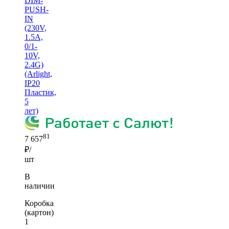
DIM-
PUSH-
IN
(230V,
1.5A,
0/1-
10V,
2.4G)
(Arlight,
IP20
Пластик,
5
лет)
81
7 657
₽/
шт
В
наличии
Коробка
(картон)
1