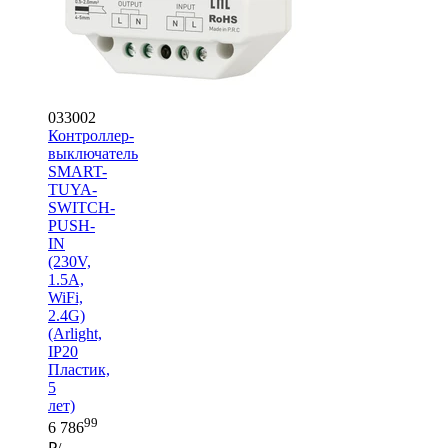
033002
Контроллер-
выключатель
SMART-
TUYA-
SWITCH-
PUSH-
IN
(230V,
1.5A,
WiFi,
2.4G)
(Arlight,
IP20
Пластик,
5
лет)
99
6 786