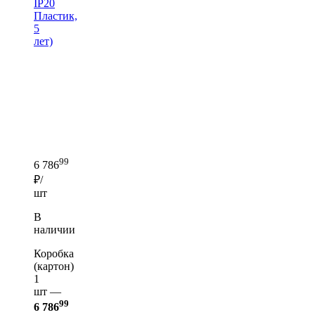
IP20
Пластик,
5
лет)
99
6 786
₽/
шт
В
наличии
Коробка
(картон)
1
шт —
99
6 786