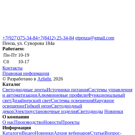
+7(927)375-34-84
+7(8412) 25-34-84
etpenza@gmail.com
Пенза, ул. Cуворова 184а
Работаем:
Пн-Пт
10-19
Сб
10-17
Контакты
Правовая информация
© Разработано в
Arlight
, 2026
Каталог
Светодиодные ленты
Источники питания
Системы управления
и автоматизации
Алюминиевые профили
Функциональный
свет
Дизайнерский свет
Системы освещения
Наружное
освещение
Гибкий неон
Светодиодный
декор
Электроустановочные изделия
Светодиоды
Новинки
О компании
О нас
Производство
Новости
Проекты
Информация
Каталоги
Видео
Новинки
Архив вебинаров
Статьи
Вопрос-