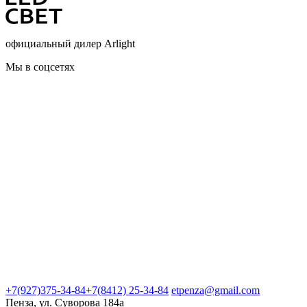
официальный дилер Arlight
Мы в соцсетях
+7(927)375-34-84
+7(8412) 25-34-84
etpenza@gmail.com
Пенза, ул. Cуворова 184а