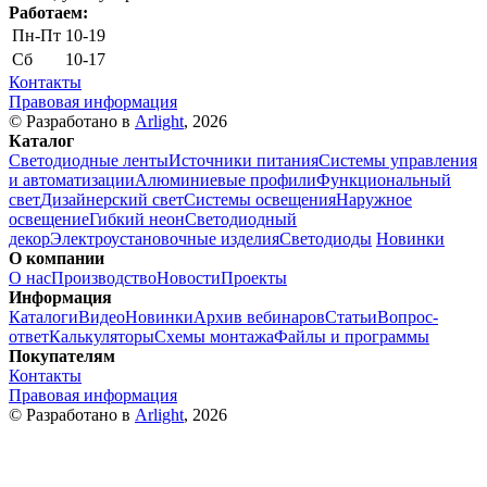
Работаем:
Пн-Пт
10-19
Сб
10-17
Контакты
Правовая информация
© Разработано в
Arlight
, 2026
Каталог
Светодиодные ленты
Источники питания
Системы управления
и автоматизации
Алюминиевые профили
Функциональный
свет
Дизайнерский свет
Системы освещения
Наружное
освещение
Гибкий неон
Светодиодный
декор
Электроустановочные изделия
Светодиоды
Новинки
О компании
О нас
Производство
Новости
Проекты
Информация
Каталоги
Видео
Новинки
Архив вебинаров
Статьи
Вопрос-
ответ
Калькуляторы
Схемы монтажа
Файлы и программы
Покупателям
Контакты
Правовая информация
© Разработано в
Arlight
, 2026