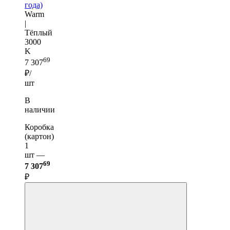
года)
Warm
|
Тёплый
3000
K
69
7 307
₽/
шт
В
наличии
Коробка
(картон)
1
шт —
69
7 307
₽