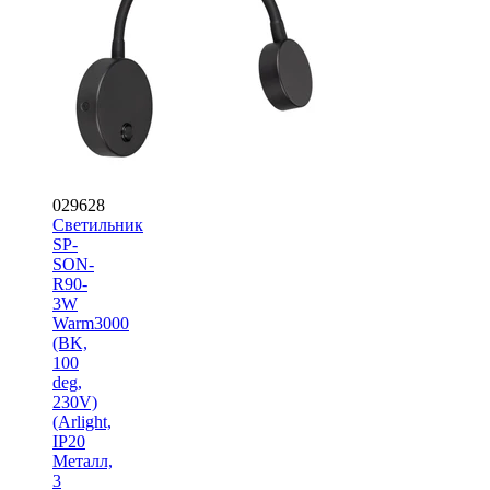
029628
Светильник
SP-
SON-
R90-
3W
Warm3000
(BK,
100
deg,
230V)
(Arlight,
IP20
Металл,
3