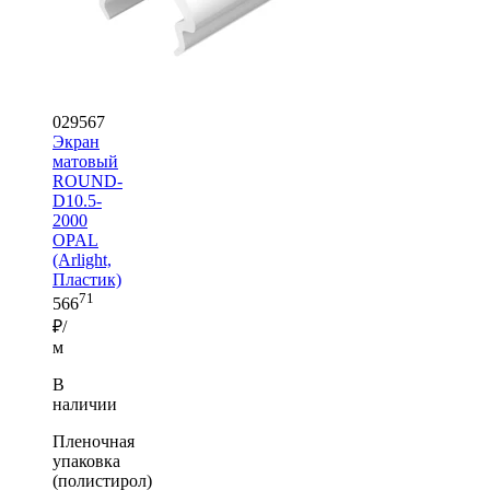
029567
Экран
матовый
ROUND-
D10.5-
2000
OPAL
(Arlight,
Пластик)
71
566
₽/
м
В
наличии
Пленочная
упаковка
(полистирол)