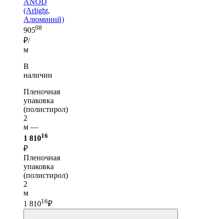
ANOD
(Arlight,
Алюминий)
08
905
₽/
м
В
наличии
Пленочная
упаковка
(полистирол)
2
м —
16
1 810
₽
Пленочная
упаковка
(полистирол)
2
м
16
1 810
₽