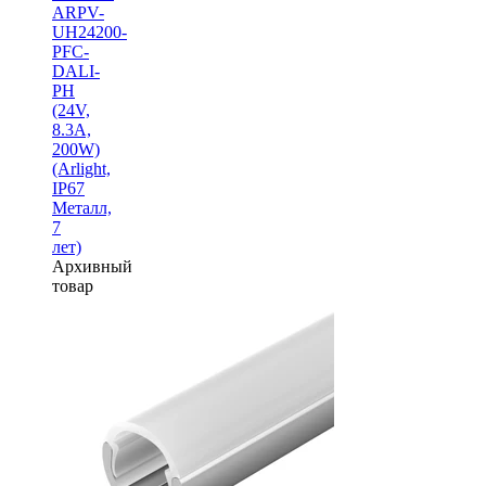
ARPV-
UH24200-
PFC-
DALI-
PH
(24V,
8.3A,
200W)
(Arlight,
IP67
Металл,
7
лет)
Архивный
товар