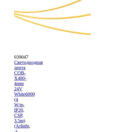
039047
Светодиодная
лента
COB-
X480-
4mm
24V
White6000
(4
W/m,
IP20,
CSP,
3.5m)
(Arlight,
-)