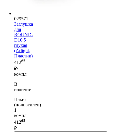
029571
Заглушка
для
ROUND-
D10.5
глухая
(Arlight,
Пластик)
65
412
₽/
компл
В
наличии
Пакет
(полиэтилен)
1
компл —
65
412
₽