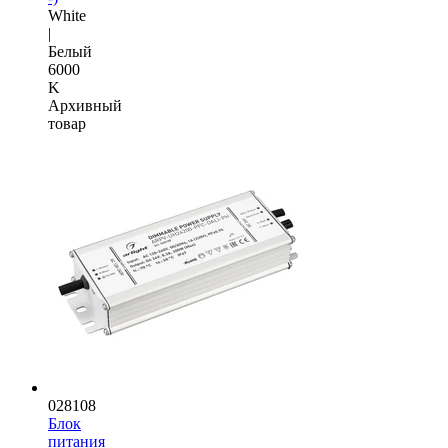
White
|
Белый
6000
K
Архивный
товар
028108
Блок
питания