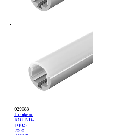
029088
Профиль
ROUND-
D10.5-
2000