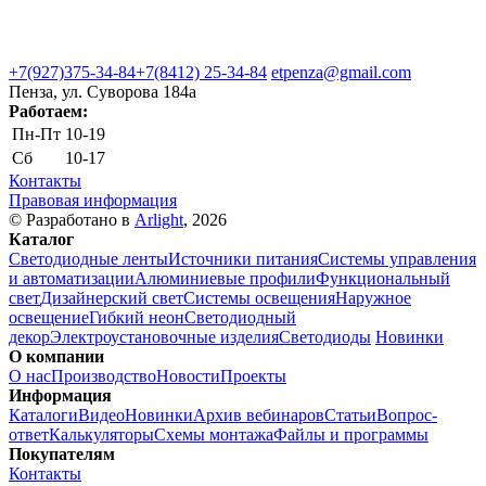
+7(927)375-34-84
+7(8412) 25-34-84
etpenza@gmail.com
Пенза, ул. Cуворова 184а
Работаем:
Пн-Пт
10-19
Сб
10-17
Контакты
Правовая информация
© Разработано в
Arlight
, 2026
Каталог
Светодиодные ленты
Источники питания
Системы управления
и автоматизации
Алюминиевые профили
Функциональный
свет
Дизайнерский свет
Системы освещения
Наружное
освещение
Гибкий неон
Светодиодный
декор
Электроустановочные изделия
Светодиоды
Новинки
О компании
О нас
Производство
Новости
Проекты
Информация
Каталоги
Видео
Новинки
Архив вебинаров
Статьи
Вопрос-
ответ
Калькуляторы
Схемы монтажа
Файлы и программы
Покупателям
Контакты