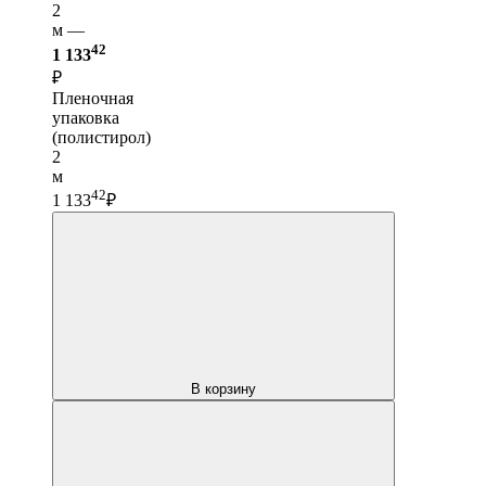
2
м —
42
1 133
₽
Пленочная
упаковка
(полистирол)
2
м
42
1 133
₽
В корзину