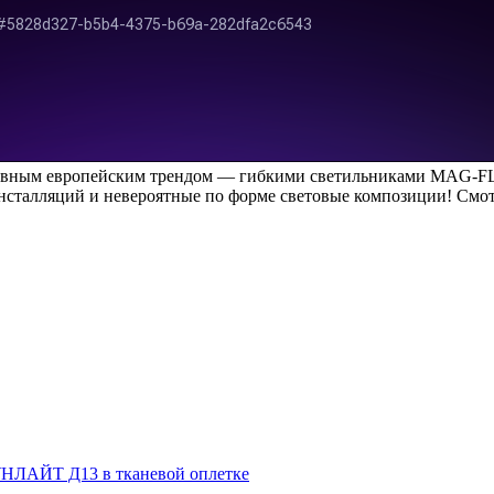
главным европейским трендом — гибкими светильниками MAG-F
инсталляций и невероятные по форме световые композиции! Смо
НЛАЙТ Д13 в тканевой оплетке