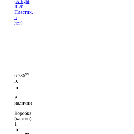
(Arlight,
IP20
Пластик,
5
лет)
99
6 786
₽/
шт
В
наличии
Коробка
(картон)
1
шт —