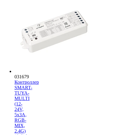
031679
Контроллер
SMART-
TUYA-
MULTI
(12-
24V,
5x3A,
RGB-
MIX,
2.4G)