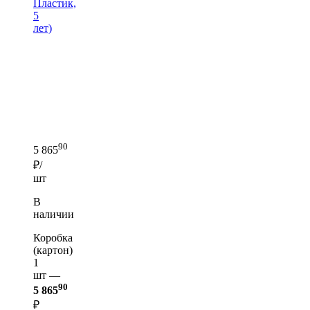
Пластик,
5
лет)
90
5 865
₽/
шт
В
наличии
Коробка
(картон)
1
шт —
90
5 865
₽