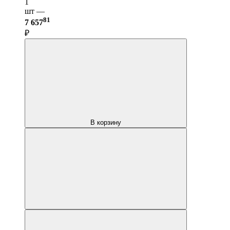
1
шт —
81
7 657
₽
В корзину