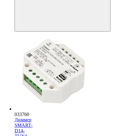
033760
Диммер
SMART-
D14-