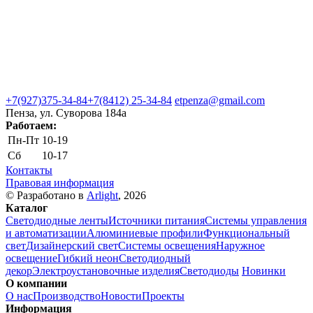
+7(927)375-34-84
+7(8412) 25-34-84
etpenza@gmail.com
Пенза, ул. Cуворова 184а
Работаем:
Пн-Пт
10-19
Сб
10-17
Контакты
Правовая информация
© Разработано в
Arlight
, 2026
Каталог
Светодиодные ленты
Источники питания
Системы управления
и автоматизации
Алюминиевые профили
Функциональный
свет
Дизайнерский свет
Системы освещения
Наружное
освещение
Гибкий неон
Светодиодный
декор
Электроустановочные изделия
Светодиоды
Новинки
О компании
О нас
Производство
Новости
Проекты
Информация