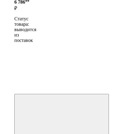
99
6 786
₽
Статус
товара:
выводится
из
поставок