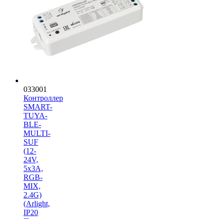
033001
Контроллер
SMART-
TUYA-
BLE-
MULTI-
SUF
(12-
24V,
5x3A,
RGB-
MIX,
2.4G)
(Arlight,
IP20