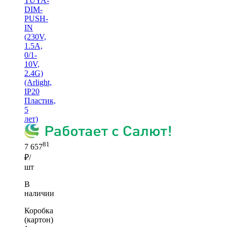
TUYA-
DIM-
PUSH-
IN
(230V,
1.5A,
0/1-
10V,
2.4G)
(Arlight,
IP20
Пластик,
5
лет)
81
7 657
₽/
шт
В
наличии
Коробка
(картон)