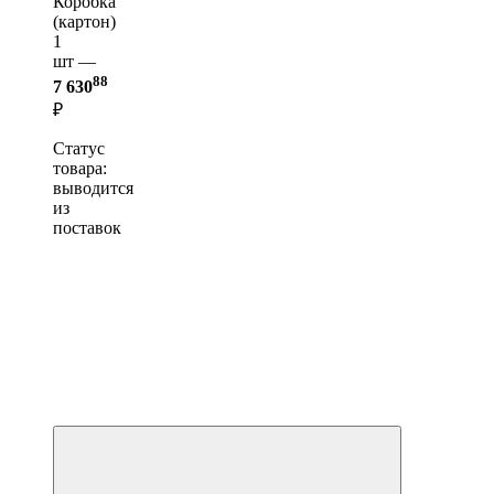
Коробка
(картон)
1
шт —
88
7 630
₽
Статус
товара:
выводится
из
поставок