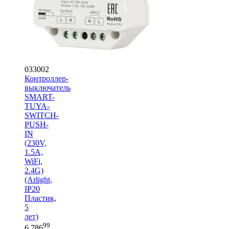
033002
Контроллер-
выключатель
SMART-
TUYA-
SWITCH-
PUSH-
IN
(230V,
1.5A,
WiFi,
2.4G)
(Arlight,
IP20
Пластик,
5
лет)
99
6 786