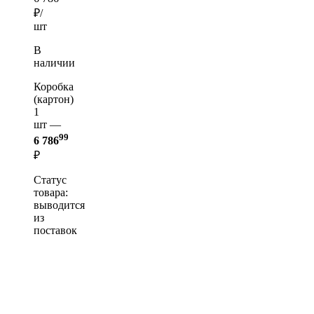
₽/
шт
В
наличии
Коробка
(картон)
1
шт —
99
6 786
₽
Статус
товара:
выводится
из
поставок