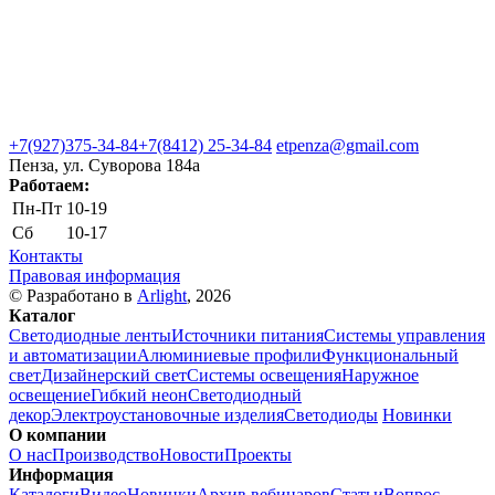
+7(927)375-34-84
+7(8412) 25-34-84
etpenza@gmail.com
Пенза, ул. Cуворова 184а
Работаем:
Пн-Пт
10-19
Сб
10-17
Контакты
Правовая информация
© Разработано в
Arlight
, 2026
Каталог
Светодиодные ленты
Источники питания
Системы управления
и автоматизации
Алюминиевые профили
Функциональный
свет
Дизайнерский свет
Системы освещения
Наружное
освещение
Гибкий неон
Светодиодный
декор
Электроустановочные изделия
Светодиоды
Новинки
О компании
О нас
Производство
Новости
Проекты
Информация
Каталоги
Видео
Новинки
Архив вебинаров
Статьи
Вопрос-