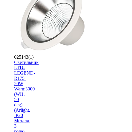
025143(1)
Светильник
LTD-
LEGEND-
R175-
20W
Warm3000
(WH,
50
deg)
(Arlight,
IP20
Металл,
3
года)