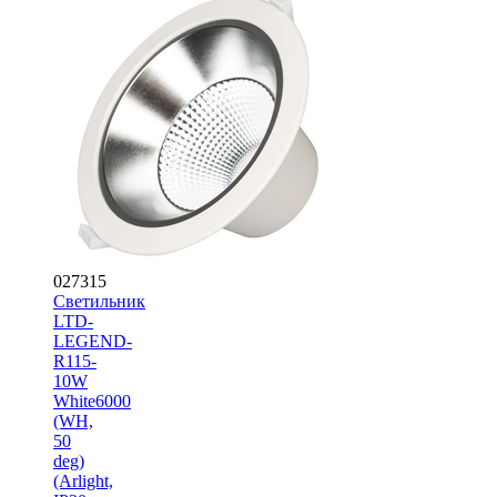
027315
Светильник
LTD-
LEGEND-
R115-
10W
White6000
(WH,
50
deg)
(Arlight,