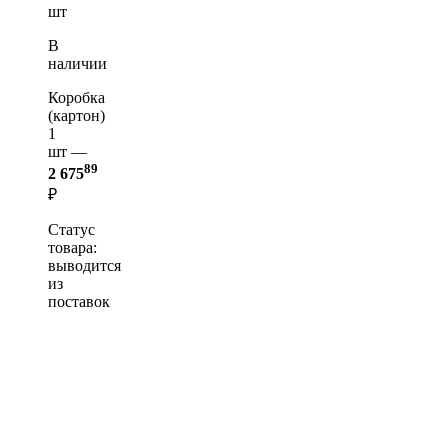
шт
В
наличии
Коробка
(картон)
1
шт —
89
2 675
₽
Статус
товара:
выводится
из
поставок