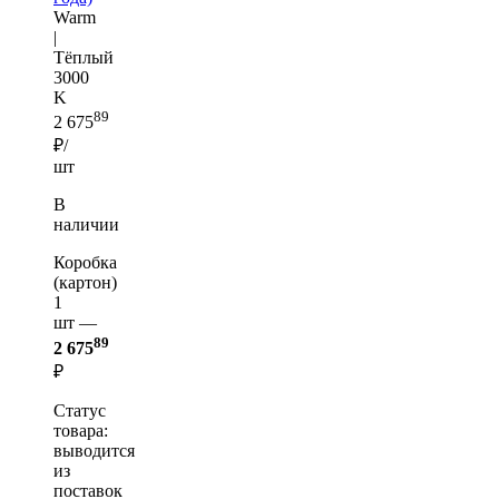
Warm
|
Тёплый
3000
K
89
2 675
₽/
шт
В
наличии
Коробка
(картон)
1
шт —
89
2 675
₽
Статус
товара:
выводится
из
поставок