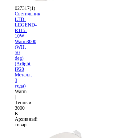
027317(1)
Светильник
LTD-
LEGEND-
R115-
10W
Warm3000
(WH,
50
deg)
(Arlight,
IP20
Металл,
3
года)
Warm
|
Тёплый
3000
K
Архивный
товар