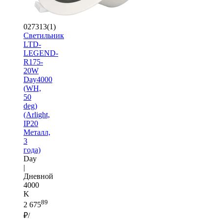
027313(1)
Светильник
LTD-
LEGEND-
R175-
20W
Day4000
(WH,
50
deg)
(Arlight,
IP20
Металл,
3
года)
Day
|
Дневной
4000
K
89
2 675
₽/