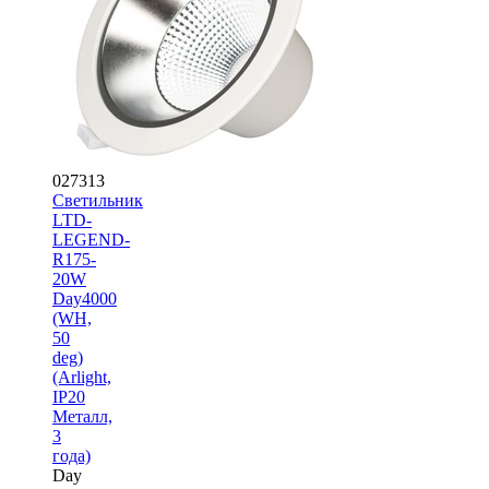
027313
Светильник
LTD-
LEGEND-
R175-
20W
Day4000
(WH,
50
deg)
(Arlight,
IP20
Металл,
3
года)
Day