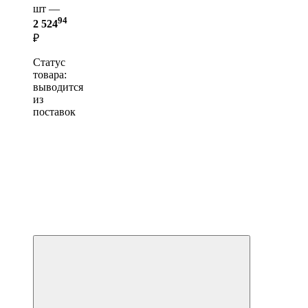
шт —
94
2 524
₽
Статус
товара:
выводится
из
поставок