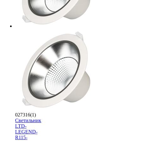
027316(1)
Светильник
LTD-
LEGEND-
R115-