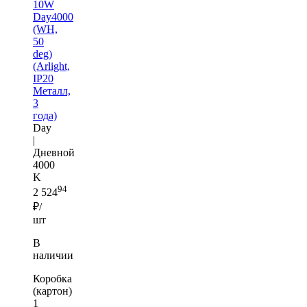
10W
Day4000
(WH,
50
deg)
(Arlight,
IP20
Металл,
3
года)
Day
|
Дневной
4000
K
94
2 524
₽/
шт
В
наличии
Коробка
(картон)
1