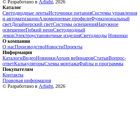
© Разработано в
Arlight
, 2026
Каталог
Светодиодные ленты
Источники питания
Системы управления
и автоматизации
Алюминиевые профили
Функциональный
свет
Дизайнерский свет
Системы освещения
Наружное
освещение
Гибкий неон
Светодиодный
декор
Электроустановочные изделия
Светодиоды
Новинки
О компании
О нас
Производство
Новости
Проекты
Информация
Каталоги
Видео
Новинки
Архив вебинаров
Статьи
Вопрос-
ответ
Калькуляторы
Схемы монтажа
Файлы и программы
Покупателям
Контакты
Правовая информация
© Разработано в
Arlight
, 2026