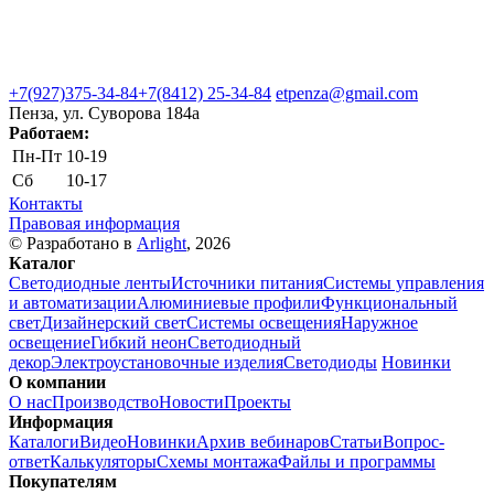
+7(927)375-34-84
+7(8412) 25-34-84
etpenza@gmail.com
Пенза, ул. Cуворова 184а
Работаем:
Пн-Пт
10-19
Сб
10-17
Контакты
Правовая информация
© Разработано в
Arlight
, 2026
Каталог
Светодиодные ленты
Источники питания
Системы управления
и автоматизации
Алюминиевые профили
Функциональный
свет
Дизайнерский свет
Системы освещения
Наружное
освещение
Гибкий неон
Светодиодный
декор
Электроустановочные изделия
Светодиоды
Новинки
О компании
О нас
Производство
Новости
Проекты
Информация
Каталоги
Видео
Новинки
Архив вебинаров
Статьи
Вопрос-
ответ
Калькуляторы
Схемы монтажа
Файлы и программы
Покупателям