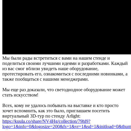
Мы были рады встретиться с вами на нашем стенде и
поделиться своими лучшими идеями и разработками. Каждый
из вас смог вблизи увидеть наше оборудование,
протестировать его, ознакомиться с последними новинками, а
также пообщаться с нашими менеджерами.
Мы еще раз доказали, что светодиодное оборудование может
стать искусством!
Всех, кому не удалось побывать на выставке и кто просто
хочет вспомнить, как это было, приглашаем посетить
виртуальный 3D-тур по стенду Arlight:
https://kuula.co/share/NV4Hg/collection/79hl9?
logo=1&info=0&logosize=200&fs=1&vr=1&sd=1&initload=0&thum