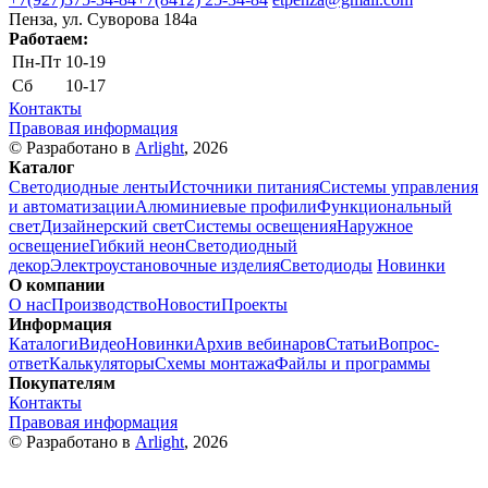
Пенза, ул. Cуворова 184а
Работаем:
Пн-Пт
10-19
Сб
10-17
Контакты
Правовая информация
© Разработано в
Arlight
, 2026
Каталог
Светодиодные ленты
Источники питания
Системы управления
и автоматизации
Алюминиевые профили
Функциональный
свет
Дизайнерский свет
Системы освещения
Наружное
освещение
Гибкий неон
Светодиодный
декор
Электроустановочные изделия
Светодиоды
Новинки
О компании
О нас
Производство
Новости
Проекты
Информация
Каталоги
Видео
Новинки
Архив вебинаров
Статьи
Вопрос-
ответ
Калькуляторы
Схемы монтажа
Файлы и программы
Покупателям
Контакты
Правовая информация
© Разработано в
Arlight
, 2026