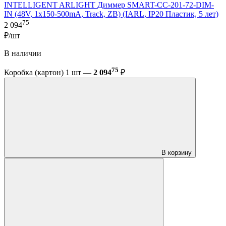
INTELLIGENT ARLIGHT Диммер SMART-CC-201-72-DIM-
IN (48V, 1x150-500mA, Track, ZB) (IARL, IP20 Пластик, 5 лет)
75
2 094
₽/шт
В наличии
75
Коробка (картон) 1 шт —
2 094
₽
В корзину