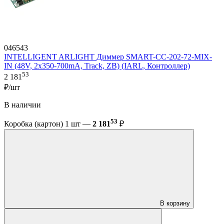
046543
INTELLIGENT ARLIGHT Диммер SMART-CC-202-72-MIX-
IN (48V, 2x350-700mA, Track, ZB) (IARL, Контроллер)
53
2 181
₽/шт
В наличии
53
Коробка (картон) 1 шт —
2 181
₽
В корзину