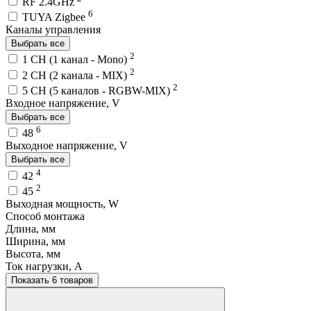
RF 2.4GHz
6
TUYA Zigbee
Каналы управления
Выбрать все
2
1 CH (1 канал - Mono)
2
2 CH (2 канала - MIX)
2
5 CH (5 каналов - RGBW-MIX)
Входное напряжение, V
Выбрать все
6
48
Выходное напряжение, V
Выбрать все
4
42
2
45
Выходная мощность, W
Способ монтажа
Длина, мм
Ширина, мм
Высота, мм
Ток нагрузки, A
Показать 6 товаров