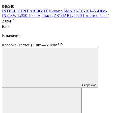
046540
INTELLIGENT ARLIGHT Диммер SMART-CC-201-72-DIM-
IN (48V, 1x350-700mA, Track, ZB) (IARL, IP20 Пластик, 5 лет)
75
2 094
₽/шт
В наличии
75
Коробка (картон) 1 шт —
2 094
₽
В корзину