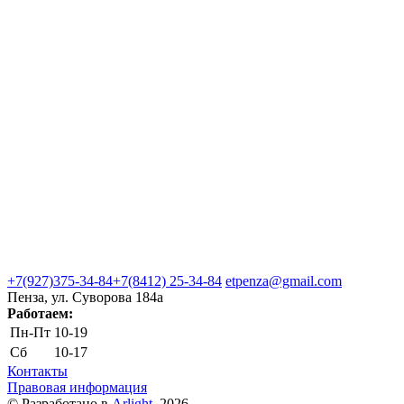
+7(927)375-34-84
+7(8412) 25-34-84
etpenza@gmail.com
Пенза, ул. Cуворова 184а
Работаем:
Пн-Пт
10-19
Сб
10-17
Контакты
Правовая информация
© Разработано в
Arlight
, 2026