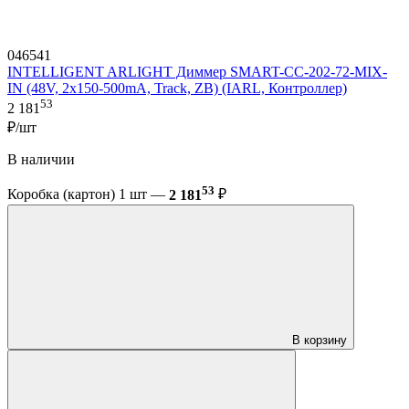
046541
INTELLIGENT ARLIGHT Диммер SMART-CC-202-72-MIX-
IN (48V, 2x150-500mA, Track, ZB) (IARL, Контроллер)
53
2 181
₽/шт
В наличии
53
Коробка (картон) 1 шт —
2 181
₽
В корзину