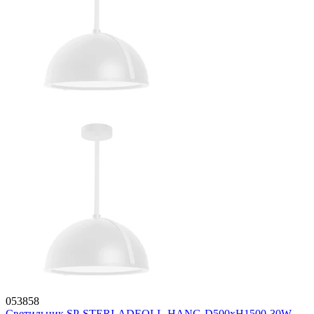
053858
Светильник SP-STERI-ADEOLL-HANG-D500xH1500-30W