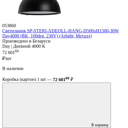
053860
Светильник SP-STERI-ADEOLL-HANG-D500xH1500-30W
Day4000 (BK, 100deg, 230V) (Arlight, Металл)
Произведено в Беларуси
Day | Дневной 4000 K
60
72 601
₽/шт
В наличии
60
Коробка (картон) 1 шт —
72 601
₽
В корзину