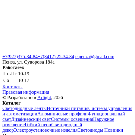
+7(927)375-34-84
+7(8412) 25-34-84
etpenza@gmail.com
Пенза, ул. Cуворова 184а
Работаем:
Пн-Пт
10-19
Сб
10-17
Контакты
Правовая информация
© Разработано в
Arlight
, 2026
Каталог
Светодиодные ленты
Источники питания
Системы управления
и автоматизации
Алюминиевые профили
Функциональный
свет
Дизайнерский свет
Системы освещения
Наружное
освещение
Гибкий неон
Светодиодный
декор
Электроустановочные изделия
Светодиоды
Новинки